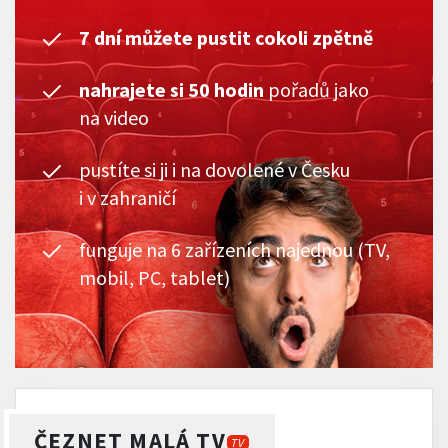
7 dní můžete pustit cokoli zpětně
nahrajete si 50 hodin
pořadů jako
na video
pustíte si ji i na dovolené v Česku
i v zahraničí
funguje na 6 zařízeních najednou (TV,
mobil, PC, tablet)
ČEZNET MALÁ TV
TV