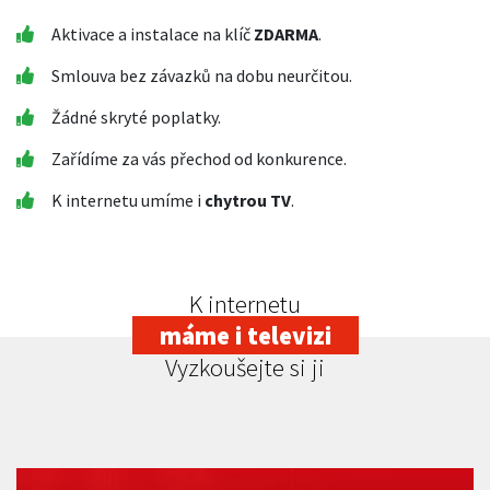
Aktivace a instalace na klíč
ZDARMA
.
Smlouva bez závazků na dobu neurčitou.
Žádné skryté poplatky.
Zařídíme za vás přechod od konkurence.
K internetu umíme i
chytrou TV
.
K internetu
máme i televizi
Vyzkoušejte si ji