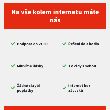
Na vše kolem internetu máte
nás
Podpora do 21:00
Řešení do 3 hodin
Mluvíme lidsky
TV vždy s sebou
Žádné skryté
Internet bez
poplatky
závazků