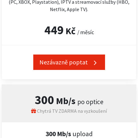
(PC, XBOX, Playstation), IPTV a streamovací služby (HBO,
Netflix, Apple TV).
449
Kč
/ měsíc
Nezávazně poptat
300
Mb/s
po optice
Chytrá TV ZDARMA na vyzkoušení
300 Mb/s
upload