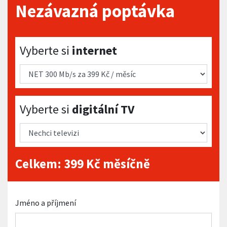
Nezávazná poptávka
Vyberte si internet
Vyberte si
internet
Vyberte si digitální TV
Vyberte si
digitální TV
Celkem:
399
Kč měsíčně
Jméno a příjmení