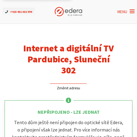
MENU
+420 461 002 999
Ověřit dostupnost
Internet
Internet a digitální TV
ČEZNET TV
Pardubice, Sluneční
302
Podpora
Změnit adresu
Pro firmy
Kontakt
NEPŘIPOJENO - LZE JEDNAT
Tento dům ještě není připojen do optické sítě Edera,
o připojení však lze jednat. Pro více informací nás