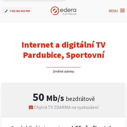
MENU
+420 461 002 999
Ověřit dostupnost
Internet
Internet a digitální TV
ČEZNET TV
Pardubice, Sportovní
Podpora
Změnit adresu
Pro firmy
50
Mb/s
bezdrátově
Kontakt
Chytrá TV ZDARMA na vyzkoušení