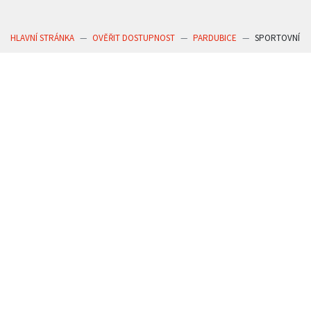
HLAVNÍ STRÁNKA
OVĚŘIT DOSTUPNOST
PARDUBICE
SPORTOVNÍ