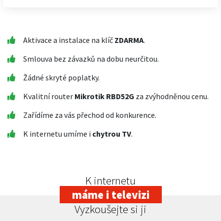
Aktivace a instalace na klíč
ZDARMA
.
Smlouva bez závazků na dobu neurčitou.
Žádné skryté poplatky.
Kvalitní router
Mikrotik RBD52G
za zvýhodněnou cenu.
Zařídíme za vás přechod od konkurence.
K internetu umíme i
chytrou TV
.
K internetu
máme i televizi
Vyzkoušejte si ji