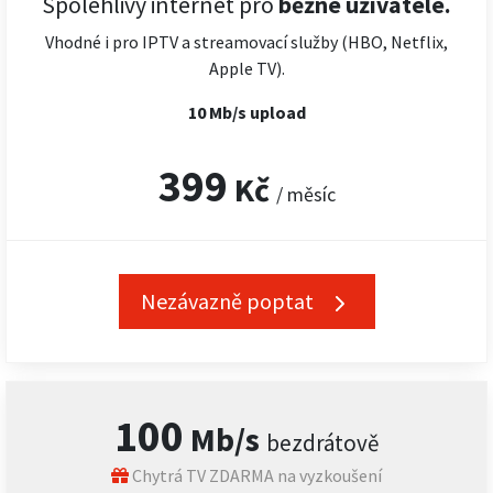
Spolehlivý internet pro
běžné uživatele.
Vhodné i pro IPTV a streamovací služby (HBO, Netflix,
Apple TV).
10 Mb/s upload
399
Kč
/ měsíc
Nezávazně poptat
100
Mb/s
bezdrátově
Chytrá TV ZDARMA na vyzkoušení