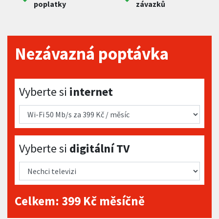
poplatky
závazků
Nezávazná poptávka
Vyberte si internet
Vyberte si
internet
Vyberte si digitální TV
Vyberte si
digitální TV
Celkem:
399
Kč měsíčně