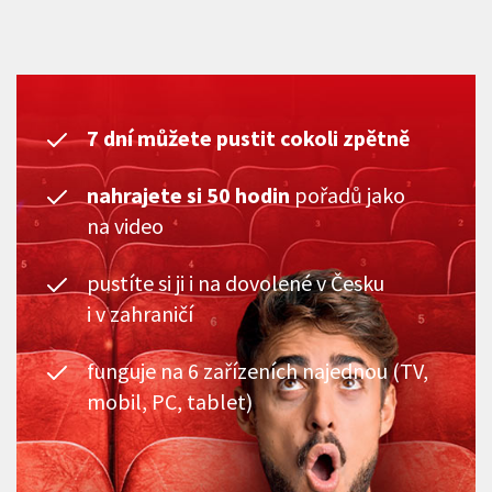
7 dní můžete pustit cokoli zpětně
nahrajete si 50 hodin
pořadů jako
na video
pustíte si ji i na dovolené v Česku
i v zahraničí
funguje na 6 zařízeních najednou (TV,
mobil, PC, tablet)