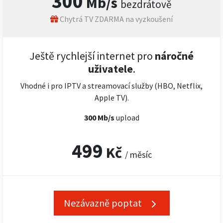
300
Mb/s
bezdrátově
Chytrá TV ZDARMA na vyzkoušení
Ještě rychlejší internet pro
náročné
uživatele
.
Vhodné i pro IPTV a streamovací služby (HBO, Netflix,
Apple TV).
300 Mb/s
upload
499
Kč
/ měsíc
Nezávazně poptat