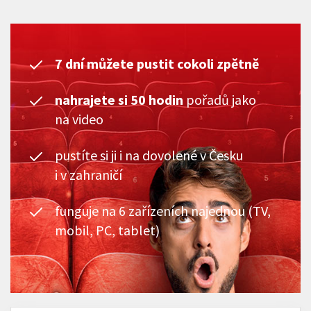
7 dní můžete pustit cokoli zpětně
nahrajete si 50 hodin
pořadů jako
na video
pustíte si ji i na dovolené v Česku
i v zahraničí
funguje na 6 zařízeních najednou (TV,
mobil, PC, tablet)