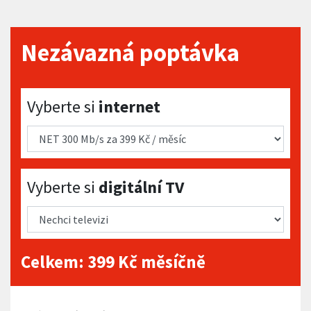
Nezávazná poptávka
Vyberte si internet
Vyberte si
internet
Vyberte si digitální TV
Vyberte si
digitální TV
Celkem:
399
Kč měsíčně