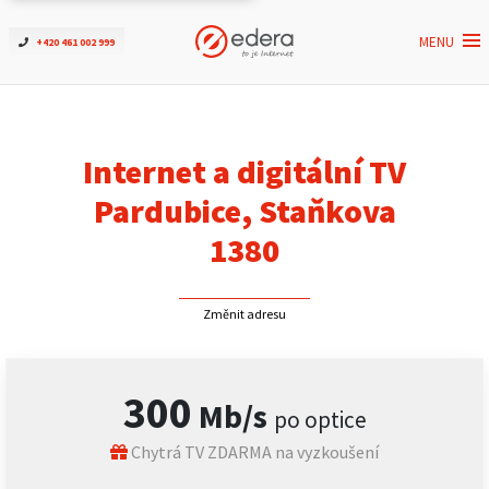
MENU
+420 461 002 999
Ověřit dostupnost
Internet
Internet a digitální TV
ČEZNET TV
Pardubice, Staňkova
1380
Podpora
Změnit adresu
Pro firmy
Kontakt
300
Mb/s
po optice
Chytrá TV ZDARMA na vyzkoušení