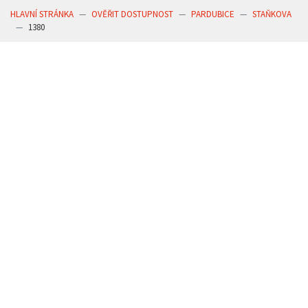
HLAVNÍ STRÁNKA
OVĚŘIT DOSTUPNOST
PARDUBICE
STAŇKOVA
1380