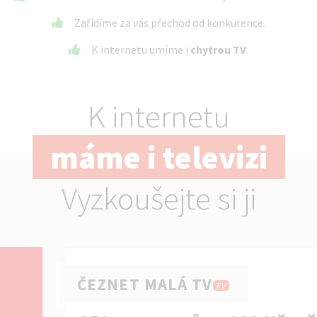
Zařídíme za vás přechod od konkurence.
K internetu umíme i
chytrou TV
.
K internetu
máme i televizi
Vyzkoušejte si ji
ČEZNET MALÁ TV
TV