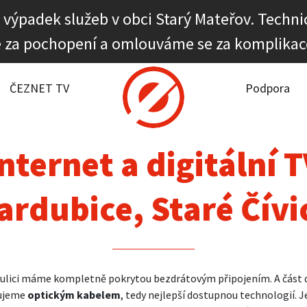
 výpadek služeb v obci Starý Mateřov. Technic
 za pochopení a omlouváme se za komplikac
it dostupnost
rnet
ČEZNET TV
Podpora
NET TV
nternet a digitální 
pora
ardubice, Staré Čívi
firmy
akt
 ulici máme kompletně pokrytou bezdrátovým připojením. A část
jujeme
optickým kabelem
, tedy nejlepší dostupnou technologií. J