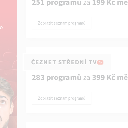
251 programů
za
199 Kč mě
Zobrazit seznam programů
ko
ČEZNET STŘEDNÍ TV
TV
283 programů
za
399 Kč mě
Zobrazit seznam programů
)