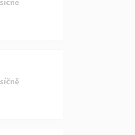
síčně
síčně