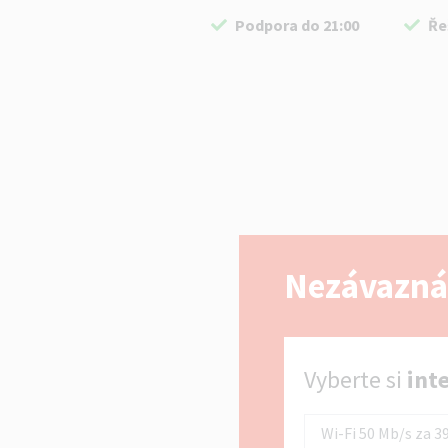
Podpora do 21:00
Ře
Nezávazná
Vyberte si internet
Vyberte si
int