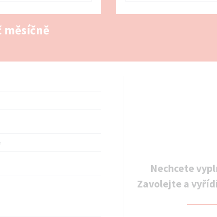
 měsíčně
Nechcete vypl
Zavolejte a vyříd