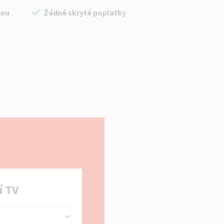
bou
Žádné skryté poplatky
í TV