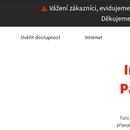
Vážení zákazníci, evidujeme
Děkujeme
Ověř
Inte
Ověřit dostupnost
Internet
ČEZ
I
Pod
P
Pro 
Kont
Tuto
připo