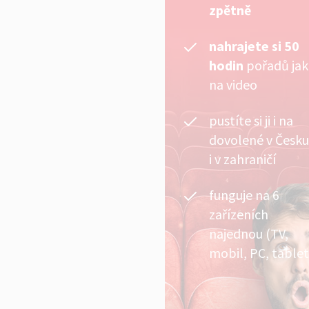
zpětně
nahrajete si 50
hodin
pořadů ja
na video
pustíte si ji i na
dovolené v Česku
i v zahraničí
funguje na 6
zařízeních
najednou (TV,
mobil, PC, tablet