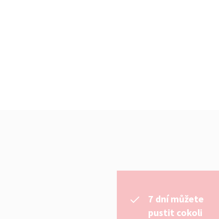
7 dní můžete
pustit cokoli