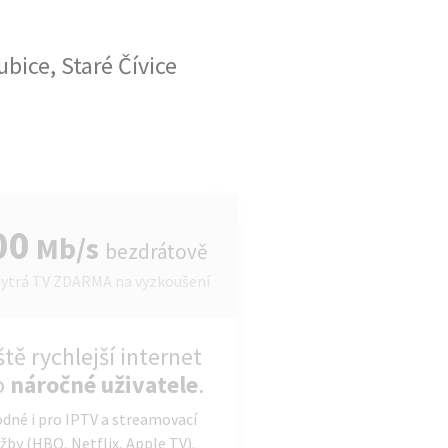
bice, Staré Čívice
00
Mb/s
bezdrátově
ytrá TV ZDARMA na vyzkoušení
ště rychlejší internet
o
náročné uživatele
.
dné i pro IPTV a streamovací
žby (HBO, Netflix, Apple TV).