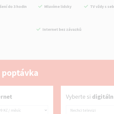
šení do 3 hodin
Mluvíme lidsky
TV vždy s se
Internet bez závazků
 poptávka
Vyberte si digitální TV
ernet
Vyberte si
digitáln