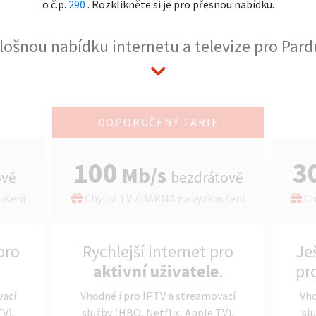
o č.p.
290
. Rozklikněte si je pro přesnou nabídku.
plošnou nabídku internetu a televize pro Pardu
DOPORUČENÝ TARIF
100
3
Mb/s
ově
bezdrátově
ušení
Chytrá TV ZDARMA na vyzkoušení
Ch
pro
Rychlejší internet pro
Je
aktivní uživatele
.
pr
vací
Vhodné i pro IPTV a streamovací
Vho
TV).
služby (HBO, Netflix, Apple TV).
slu