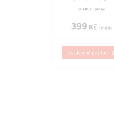
10 Mb/s upload
399
Kč
/ měsíc
Nezávazně poptat