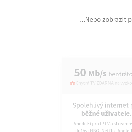
...Nebo zobrazit 
50
Mb/s
bezdrát
Chytrá TV ZDARMA na vyzko
Spolehlivý internet 
běžné uživatele.
Vhodné i pro IPTV a streamo
služby (HBO, Netflix, Apple 