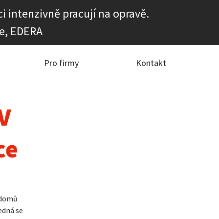
i intenzivně pracují na opravě.
e, EDERA
Pro firmy
Kontakt
TV
ce
 domů
edná se