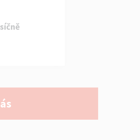
síčně
nás