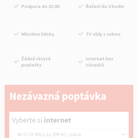
Podpora do 21:00
Řešení do 3 hodin
Mluvíme lidsky
TV vždy s sebou
Žádné skryté
Internet bez
poplatky
závazků
Nezávazná poptávka
Vyberte si internet
Vyberte si
internet