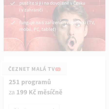
pustíte si ji i na dovolené v Česku
i v zahraničí
funguje na 6 zařízeních najednou (TV,
mobil, PC, tablet)
ČEZNET MALÁ TV
TV
251 programů
za
199 Kč měsíčně