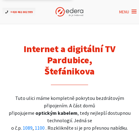
MENU
+420 461 002 999
Ověřit dostupnost
Internet
Internet a digitální TV
ČEZNET TV
Pardubice,
Štefánikova
Podpora
Pro firmy
Tuto ulici máme kompletně pokrytou bezdrátovým
připojením. A část domů
Kontakt
připojujeme
optickým kabelem
, tedy nejlepší dostupnou
technologií. Jedná se
o č.p.
1089
,
1100
. Rozklikněte si je pro přesnou nabídku.