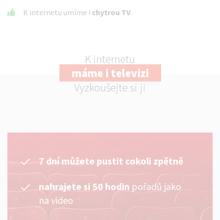
K internetu umíme i
chytrou TV
.
K internetu
máme i televizi
Vyzkoušejte si ji
7 dní můžete pustit cokoli zpětně
nahrajete si 50 hodin
pořadů jako
na video