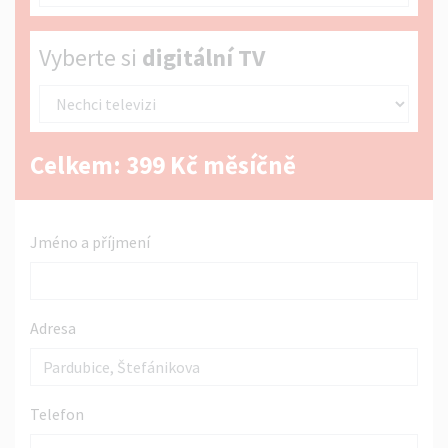
Vyberte si digitální TV
Vyberte si
digitální TV
Celkem:
399
Kč měsíčně
Jméno a příjmení
Adresa
Telefon