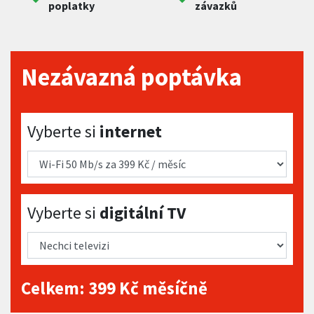
poplatky
závazků
Nezávazná poptávka
Vyberte si internet
Vyberte si
internet
Vyberte si digitální TV
Vyberte si
digitální TV
Celkem:
399
Kč měsíčně