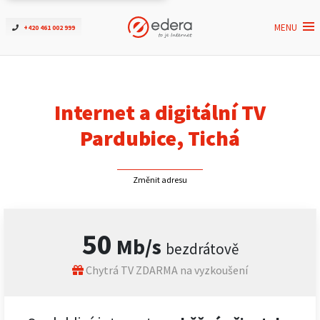
MENU
+420 461 002 999
Ověřit dostupnost
Internet
Internet a digitální TV
ČEZNET TV
Pardubice, Tichá
Podpora
Změnit adresu
Pro firmy
50
Mb/s
bezdrátově
Kontakt
Chytrá TV ZDARMA na vyzkoušení