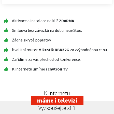
Aktivace a instalace na klíč
ZDARMA
.
Smlouva bez závazků na dobu neurčitou.
Žádné skryté poplatky.
Kvalitní router
Mikrotik RBD52G
za zvýhodněnou cenu.
Zařídíme za vás přechod od konkurence.
K internetu umíme i
chytrou TV
.
K internetu
máme i televizi
Vyzkoušejte si ji