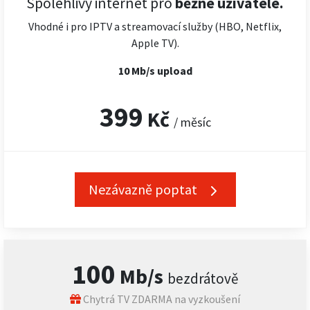
Spolehlivý internet pro
běžné uživatele.
Vhodné i pro IPTV a streamovací služby (HBO, Netflix,
Apple TV).
10 Mb/s upload
399
Kč
/ měsíc
Nezávazně poptat
100
Mb/s
bezdrátově
Chytrá TV ZDARMA na vyzkoušení