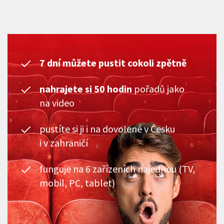
7 dní můžete pustit cokoli zpětně
nahrajete si 50 hodin
pořadů jako
na video
pustíte si ji i na dovolené v Česku
i v zahraničí
funguje na 6 zařízeních najednou (TV,
mobil, PC, tablet)