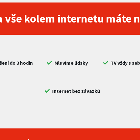
 vše kolem internetu máte 
šení do 3 hodin
Mluvíme lidsky
TV vždy s se
Internet bez závazků