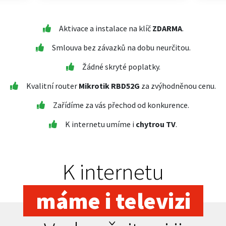
Aktivace a instalace na klíč
ZDARMA
.
Smlouva bez závazků na dobu neurčitou.
Žádné skryté poplatky.
Kvalitní router
Mikrotik RBD52G
za zvýhodněnou cenu.
Zařídíme za vás přechod od konkurence.
K internetu umíme i
chytrou TV
.
K internetu
máme i televizi