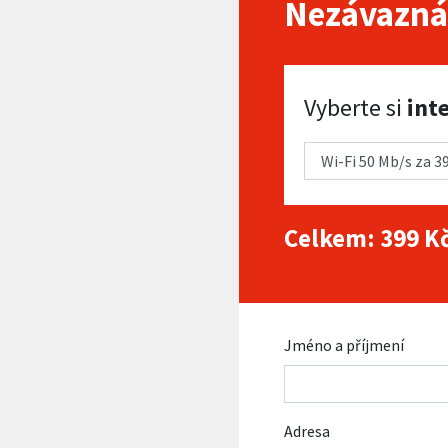
Nezávazná
Vyberte si internet
Vyberte si
int
Celkem:
399
Kč
Jméno a příjmení
Adresa