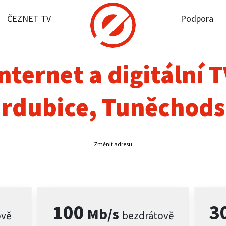
ČEZNET TV
Podpora
it dostupnost
rnet
nternet a digitální 
NET TV
rdubice, Tuněchod
pora
Změnit adresu
firmy
akt
100
3
Mb/s
ově
bezdrátově