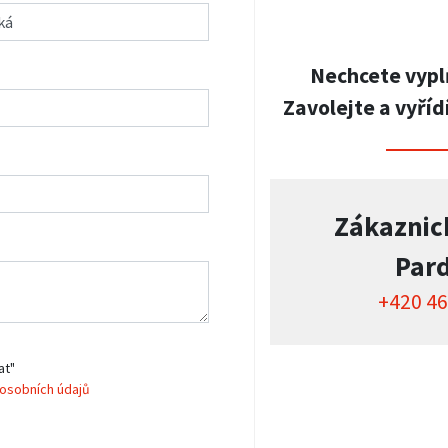
Nechcete vypl
Zavolejte a vyříd
Zákaznic
Par
+420 46
at"
osobních údajů