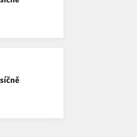
síčně