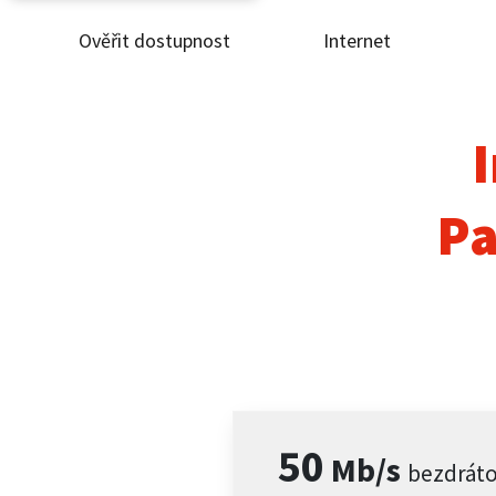
Ověřit dostupnost
Internet
Ověř
Inte
I
ČEZ
Pa
Pod
Pro 
Kont
50
Mb/s
bezdrát