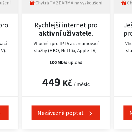
ušení
Chytrá TV ZDARMA na vyzkoušení
Ch
pro
Rychlejší internet pro
Je
aktivní uživatele
.
pr
vací
Vhodné i pro IPTV a streamovací
Vho
TV).
služby (HBO, Netflix, Apple TV).
slu
100 Mb/s
upload
449
Kč
/ měsíc
Nezávazně poptat