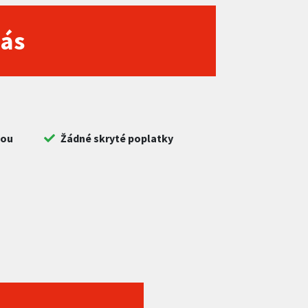
nás
bou
Žádné skryté poplatky