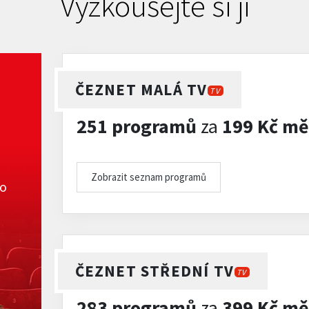
Vyzkoušejte si ji
ČEZNET MALÁ TV
TV
251 programů
za
199 Kč mě
Zobrazit seznam programů
ko
ČEZNET STŘEDNÍ TV
TV
283 programů
za
399 Kč mě