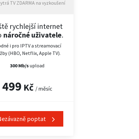
ytrá TV ZDARMA na vyzkoušení
ště rychlejší internet
o
náročné uživatele
.
dné i pro IPTV a streamovací
žby (HBO, Netflix, Apple TV).
300 Mb/s
upload
499
Kč
/ měsíc
Nezávazně poptat