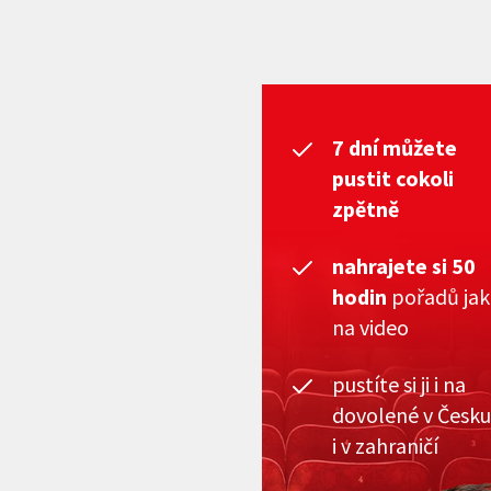
7 dní můžete
pustit cokoli
zpětně
nahrajete si 50
hodin
pořadů ja
na video
pustíte si ji i na
dovolené v Česku
i v zahraničí