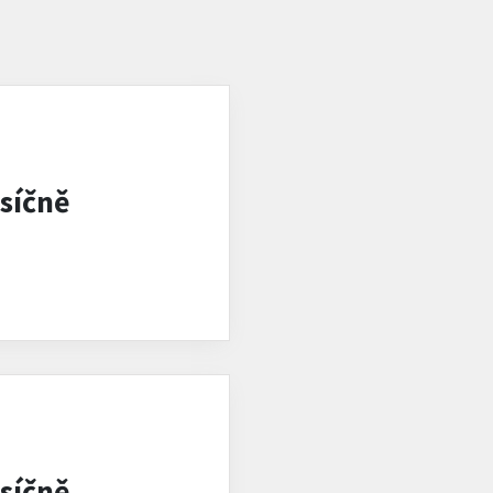
síčně
síčně