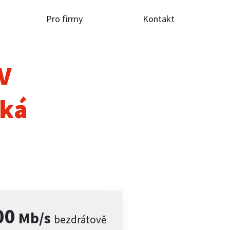
Pro firmy
Kontakt
TV
ská
00
Mb/s
bezdrátově