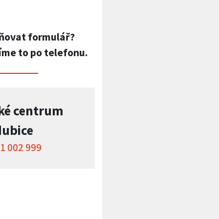
ňovat formulář?
íme to po telefonu.
ké centrum
dubice
1 002 999