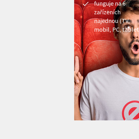
funguje na 6
zařízeních
najednou (TV,
mobil, PC, tablet