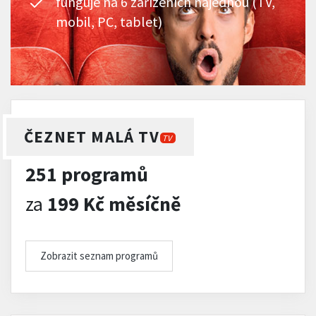
funguje na 6 zařízeních najednou (TV,
mobil, PC, tablet)
ČEZNET MALÁ TV
TV
251 programů
za
199 Kč měsíčně
Zobrazit seznam programů