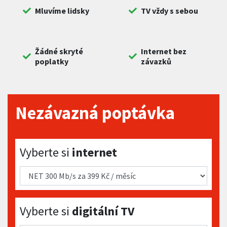
Mluvíme lidsky
TV vždy s sebou
Žádné skryté
Internet bez
poplatky
závazků
Nezávazná poptávka
Vyberte si internet
Vyberte si
internet
Vyberte si digitální TV
Vyberte si
digitální TV