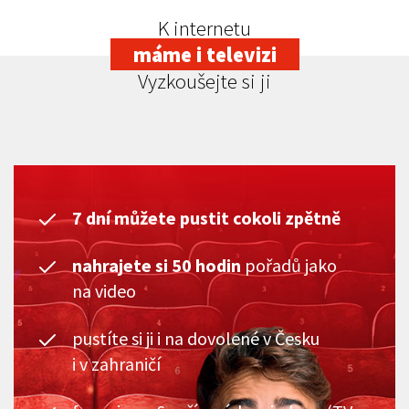
K internetu
máme i televizi
Vyzkoušejte si ji
7 dní můžete pustit cokoli zpětně
nahrajete si 50 hodin
pořadů jako
na video
pustíte si ji i na dovolené v Česku
i v zahraničí