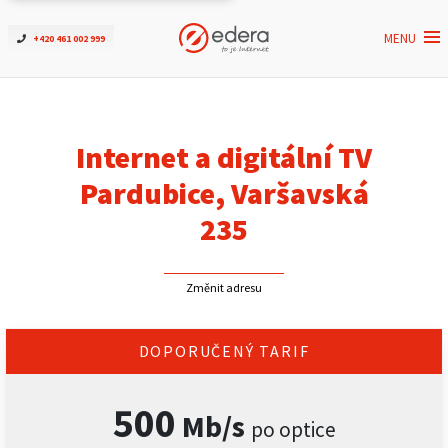
MENU
+420 461 002 999
Ověřit dostupnost
Internet
Internet a digitální TV
ČEZNET TV
Pardubice, Varšavská
235
Podpora
Změnit adresu
Pro firmy
Kontakt
DOPORUČENÝ TARIF
500
Mb/s
po optice