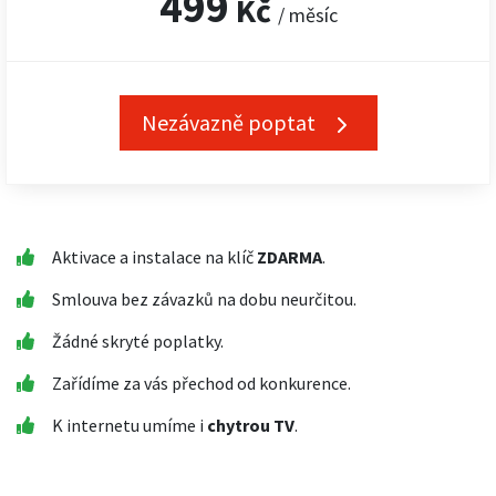
499
Kč
/ měsíc
Nezávazně poptat
Aktivace a instalace na klíč
ZDARMA
.
Smlouva bez závazků na dobu neurčitou.
Žádné skryté poplatky.
Zařídíme za vás přechod od konkurence.
K internetu umíme i
chytrou TV
.