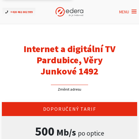
MENU
+420 461 002 999
Ověřit dostupnost
Internet
Internet a digitální TV
ČEZNET TV
Pardubice, Věry
Junkové 1492
Podpora
Změnit adresu
Pro firmy
Kontakt
DOPORUČENÝ TARIF
500
Mb/s
po optice