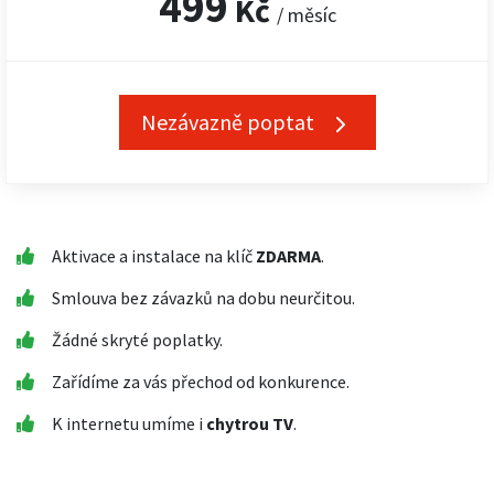
499
Kč
/ měsíc
Nezávazně poptat
Aktivace a instalace na klíč
ZDARMA
.
Smlouva bez závazků na dobu neurčitou.
Žádné skryté poplatky.
Zařídíme za vás přechod od konkurence.
K internetu umíme i
chytrou TV
.