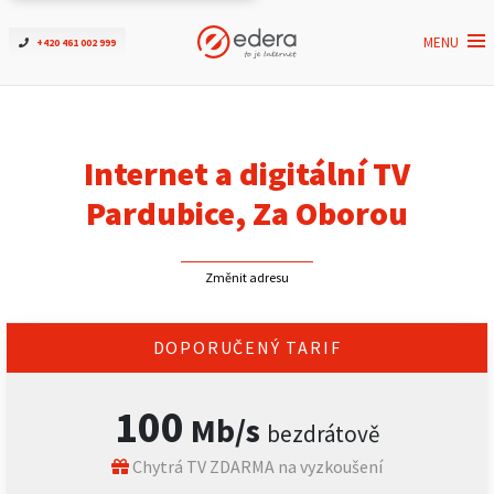
MENU
+420 461 002 999
Ověřit dostupnost
Internet
Internet a digitální TV
ČEZNET TV
Pardubice, Za Oborou
Podpora
Změnit adresu
Pro firmy
DOPORUČENÝ TARIF
Kontakt
100
Mb/s
bezdrátově
Chytrá TV ZDARMA na vyzkoušení