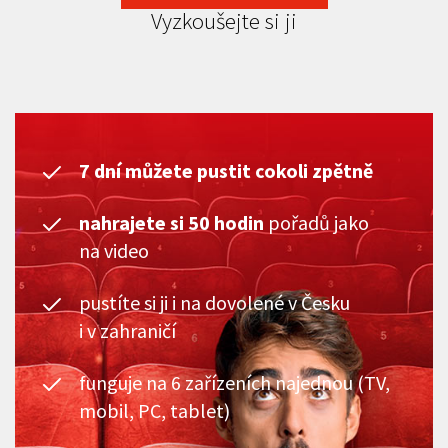
Vyzkoušejte si ji
7 dní můžete pustit cokoli zpětně
nahrajete si 50 hodin
pořadů jako
na video
pustíte si ji i na dovolené v Česku
i v zahraničí
funguje na 6 zařízeních najednou (TV,
mobil, PC, tablet)