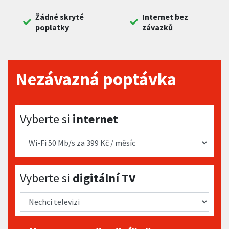
Žádné skryté
Internet bez
poplatky
závazků
Nezávazná poptávka
Vyberte si internet
Vyberte si
internet
Vyberte si digitální TV
Vyberte si
digitální TV