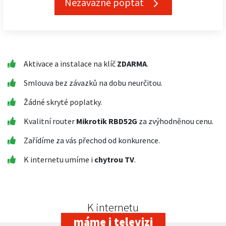
Nezávazně poptat
Aktivace a instalace na klíč
ZDARMA
.
Smlouva bez závazků na dobu neurčitou.
Žádné skryté poplatky.
Kvalitní router
Mikrotik RBD52G
za zvýhodněnou cenu.
Zařídíme za vás přechod od konkurence.
K internetu umíme i
chytrou TV
.
K internetu
máme i televizi