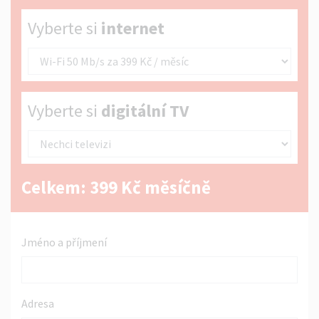
Vyberte si internet
Vyberte si
internet
Vyberte si digitální TV
Vyberte si
digitální TV
Celkem:
399
Kč měsíčně
Jméno a příjmení
Adresa