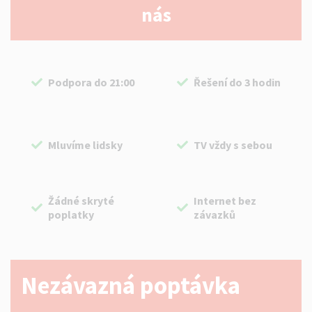
nás
Podpora do 21:00
Řešení do 3 hodin
Mluvíme lidsky
TV vždy s sebou
Žádné skryté
Internet bez
poplatky
závazků
Nezávazná poptávka