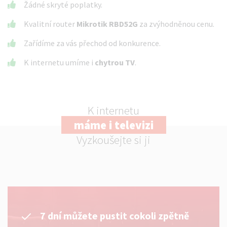
Žádné skryté poplatky.
Kvalitní router
Mikrotik RBD52G
za zvýhodněnou cenu.
Zařídíme za vás přechod od konkurence.
K internetu umíme i
chytrou TV
.
K internetu
máme i televizi
Vyzkoušejte si ji
7 dní můžete pustit cokoli zpětně