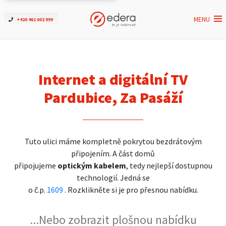
MENU
+420 461 002 999
Ověřit dostupnost
Internet
Internet a digitální TV
ČEZNET TV
Pardubice, Za Pasáží
Podpora
Tuto ulici máme kompletně pokrytou bezdrátovým
Pro firmy
připojením. A část domů
připojujeme
optickým kabelem
, tedy nejlepší dostupnou
Kontakt
technologií. Jedná se
o č.p.
1609
. Rozklikněte si je pro přesnou nabídku.
...Nebo zobrazit plošnou nabídku