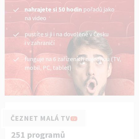
nahrajete si 50 hodin
pořadů jako
na video
pustíte si ji i na dovolené v Česku
i v zahraničí
funguje na 6 zařízeních najednou (TV,
mobil, PC, tablet)
ČEZNET MALÁ TV
TV
251 programů