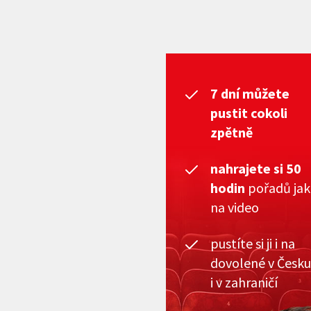
7 dní můžete
pustit cokoli
zpětně
nahrajete si 50
hodin
pořadů ja
na video
pustíte si ji i na
dovolené v Česku
i v zahraničí