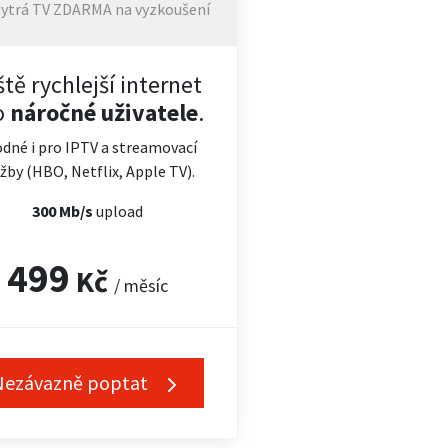
ytrá TV ZDARMA na vyzkoušení
ště rychlejší internet
o
náročné uživatele
.
dné i pro IPTV a streamovací
žby (HBO, Netflix, Apple TV).
300 Mb/s
upload
499
Kč
/ měsíc
Nezávazně poptat