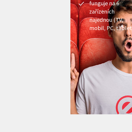
funguje na 6
zařízeních
najednou (TV,
mobil, PC, tablet