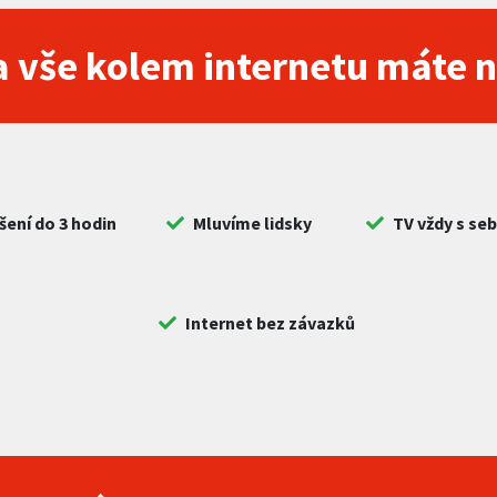
 vše kolem internetu máte 
šení do 3 hodin
Mluvíme lidsky
TV vždy s se
Internet bez závazků