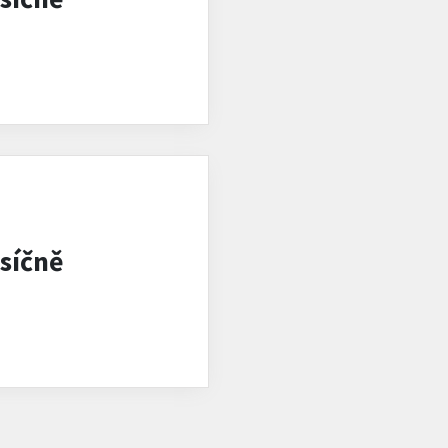
síčně