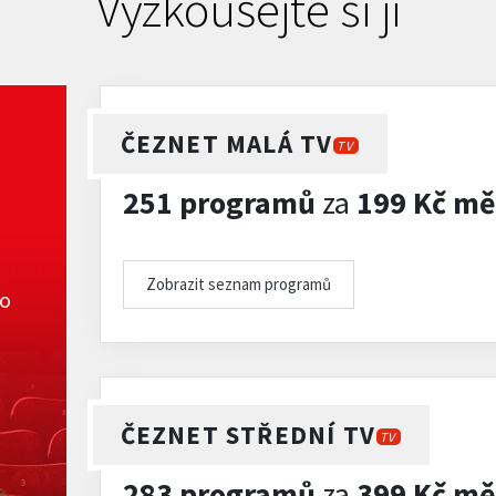
Vyzkoušejte si ji
ČEZNET MALÁ TV
TV
251 programů
za
199 Kč mě
Zobrazit seznam programů
ko
ČEZNET STŘEDNÍ TV
TV
283 programů
za
399 Kč mě