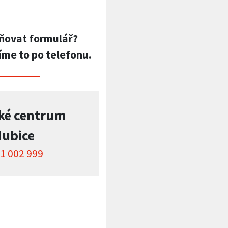
ňovat formulář?
íme to po telefonu.
ké centrum
dubice
1 002 999