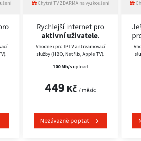
ušení
Chytrá TV ZDARMA na vyzkoušení
Ch
pro
Rychlejší internet pro
Je
aktivní uživatele
.
pr
vací
Vhodné i pro IPTV a streamovací
Vho
TV).
služby (HBO, Netflix, Apple TV).
slu
100 Mb/s
upload
449
Kč
/ měsíc
Nezávazně poptat