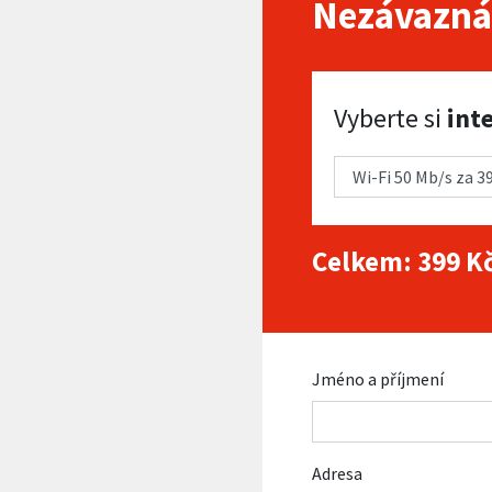
Nezávazná
Vyberte si internet
Vyberte si
int
Celkem:
399
Kč
Jméno a příjmení
Adresa