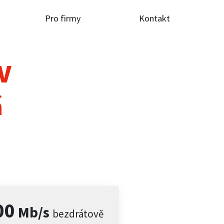
Pro firmy
Kontakt
TV
á
00
Mb/s
bezdrátově