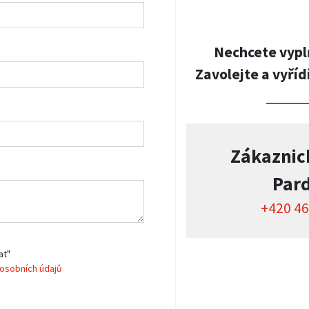
Nechcete vypl
Zavolejte a vyříd
Zákaznic
Par
+420 46
at"
osobních údajů