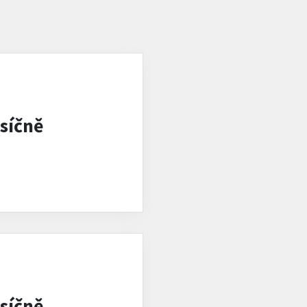
síčně
síčně