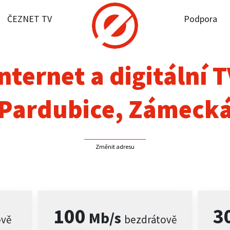
ČEZNET TV
Podpora
it dostupnost
rnet
nternet a digitální 
NET TV
Pardubice, Zámeck
pora
Změnit adresu
firmy
akt
100
3
Mb/s
ově
bezdrátově