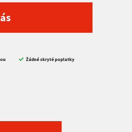
nás
bou
Žádné skryté poplatky