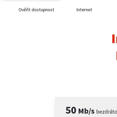
Ověřit dostupnost
Internet
Ověř
Inte
I
ČEZ
Pod
Pro 
Kont
50
Mb/s
bezdrát