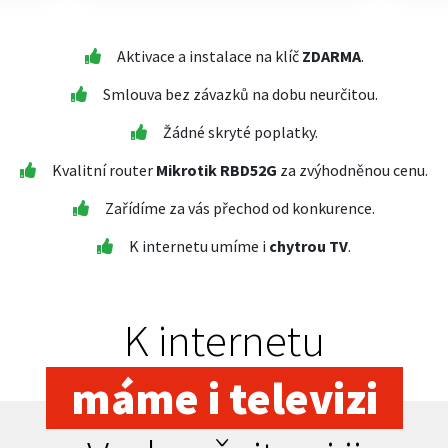
Aktivace a instalace na klíč
ZDARMA
.
Smlouva bez závazků na dobu neurčitou.
Žádné skryté poplatky.
Kvalitní router
Mikrotik RBD52G
za zvýhodněnou cenu.
Zařídíme za vás přechod od konkurence.
K internetu umíme i
chytrou TV
.
K internetu
máme i televizi