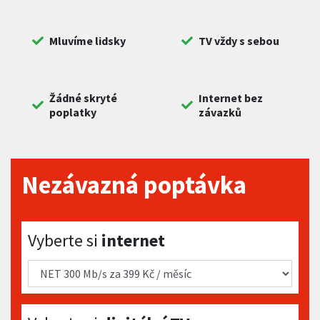
Mluvíme lidsky
TV vždy s sebou
Žádné skryté
Internet bez
poplatky
závazků
Nezávazná poptávka
Vyberte si internet
Vyberte si
internet
Vyberte si digitální TV