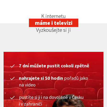
K internetu
máme i televizi
Vyzkoušejte si ji
7 dní můžete pustit cokoli zpětně
nahrajete si 50 hodin
pořadů jako
na video
pustíte si ji i na dovolené v Česku
i v zahraničí