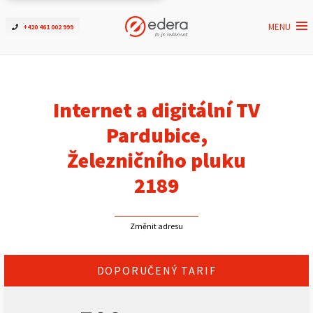
MENU
+420 461 002 999
Ověřit dostupnost
Internet
Internet a digitální TV
ČEZNET TV
Pardubice,
Železničního pluku
Podpora
2189
Pro firmy
Změnit adresu
Kontakt
DOPORUČENÝ TARIF