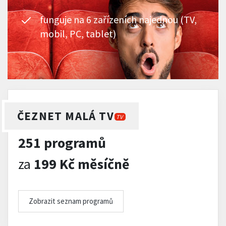
funguje na 6 zařízeních najednou (TV,
mobil, PC, tablet)
ČEZNET MALÁ TV
TV
251 programů
za
199 Kč měsíčně
Zobrazit seznam programů