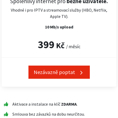
Spolehlivý internet pro
běžné uživatele.
Vhodné i pro IPTV a streamovací služby (HBO, Netflix,
Apple TV).
10 Mb/s upload
399
Kč
/ měsíc
Nezávazně poptat
Aktivace a instalace na klíč
ZDARMA
.
Smlouva bez závazků na dobu neurčitou.