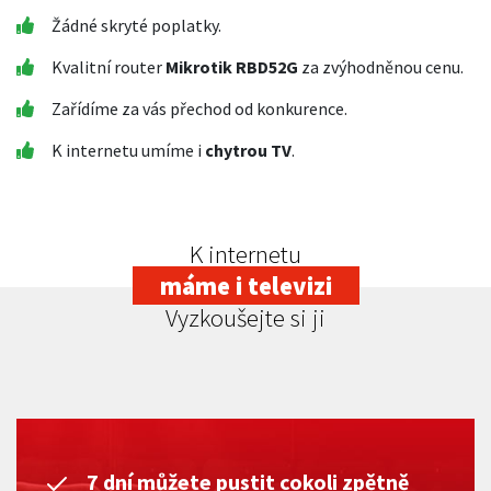
Žádné skryté poplatky.
Kvalitní router
Mikrotik RBD52G
za zvýhodněnou cenu.
Zařídíme za vás přechod od konkurence.
K internetu umíme i
chytrou TV
.
K internetu
máme i televizi
Vyzkoušejte si ji
7 dní můžete pustit cokoli zpětně