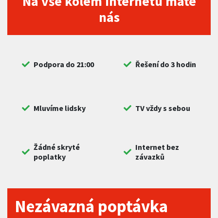
Na vše kolem internetu máte
nás
Podpora do 21:00
Řešení do 3 hodin
Mluvíme lidsky
TV vždy s sebou
Žádné skryté
Internet bez
poplatky
závazků
Nezávazná poptávka