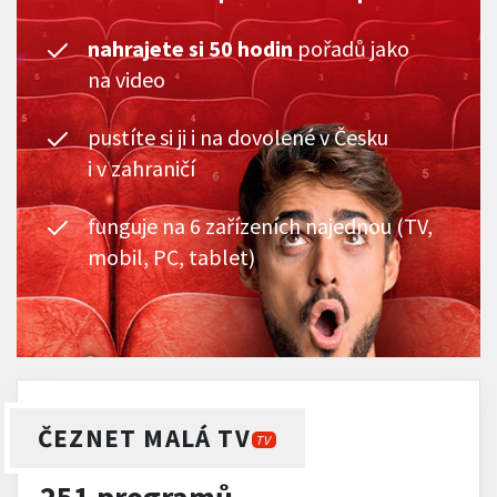
nahrajete si 50 hodin
pořadů jako
na video
pustíte si ji i na dovolené v Česku
i v zahraničí
funguje na 6 zařízeních najednou (TV,
mobil, PC, tablet)
ČEZNET MALÁ TV
TV