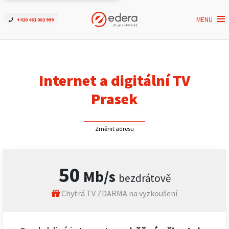
MENU
+420 461 002 999
Ověřit dostupnost
Internet
Internet a digitální TV
ČEZNET TV
Prasek
Podpora
Změnit adresu
Pro firmy
50
Mb/s
bezdrátově
Kontakt
Chytrá TV ZDARMA na vyzkoušení