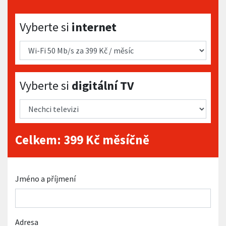
Vyberte si internet
Vyberte si
internet
Vyberte si digitální TV
Vyberte si
digitální TV
Celkem:
399
Kč měsíčně
Jméno a příjmení
Adresa