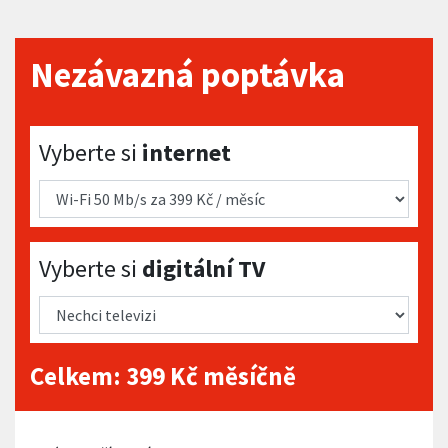
Nezávazná poptávka
Vyberte si internet
Vyberte si
internet
Vyberte si digitální TV
Vyberte si
digitální TV
Celkem:
399
Kč měsíčně