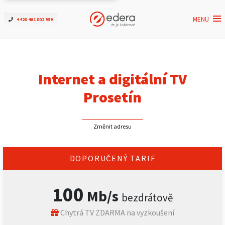
MENU
+420 461 002 999
Ověřit dostupnost
Internet
Internet a digitální TV
ČEZNET TV
Prosetín
Podpora
Změnit adresu
Pro firmy
DOPORUČENÝ TARIF
Kontakt
100
Mb/s
bezdrátově
Chytrá TV ZDARMA na vyzkoušení