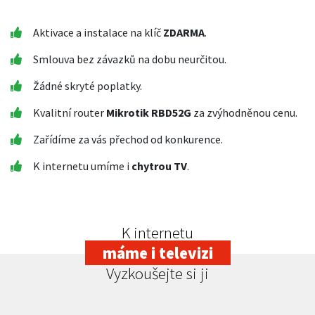
Aktivace a instalace na klíč
ZDARMA
.
Smlouva bez závazků na dobu neurčitou.
Žádné skryté poplatky.
Kvalitní router
Mikrotik RBD52G
za zvýhodněnou cenu.
Zařídíme za vás přechod od konkurence.
K internetu umíme i
chytrou TV
.
K internetu
máme i televizi
Vyzkoušejte si ji