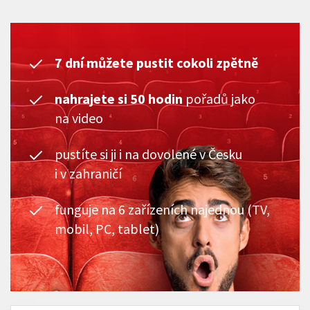
7 dní můžete pustit cokoli zpětně
nahrajete si 50 hodin
pořadů jako
na video
pustíte si ji i na dovolené v Česku
i v zahraničí
funguje na 6 zařízeních najednou (TV,
mobil, PC, tablet)