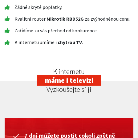
Žádné skryté poplatky.
Kvalitní router
Mikrotik RBD52G
za zvýhodněnou cenu.
Zařídíme za vás přechod od konkurence.
K internetu umíme i
chytrou TV
.
K internetu
máme i televizi
Vyzkoušejte si ji
7 dní můžete pustit cokoli zpětně