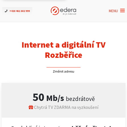
MENU
+420 461 002 999
Ověřit dostupnost
Internet
Internet a digitální TV
ČEZNET TV
Rozběřice
Podpora
Změnit adresu
Pro firmy
50
Mb/s
bezdrátově
Kontakt
Chytrá TV ZDARMA na vyzkoušení