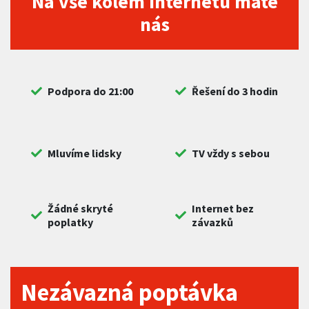
Na vše kolem internetu máte
nás
Podpora do 21:00
Řešení do 3 hodin
Mluvíme lidsky
TV vždy s sebou
Žádné skryté
Internet bez
poplatky
závazků
Nezávazná poptávka