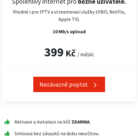
Spolehlivý internet pro
běžné uživatele.
Vhodné i pro IPTV a streamovací služby (HBO, Netflix,
Apple TV).
10 Mb/s upload
399
Kč
/ měsíc
Nezávazně poptat
Aktivace a instalace na klíč
ZDARMA
.
Smlouva bez závazků na dobu neurčitou.