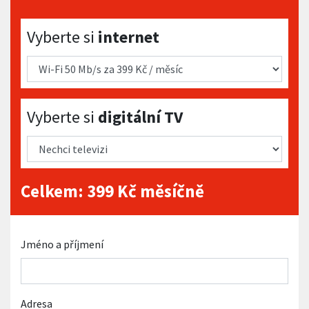
Vyberte si internet
Vyberte si
internet
Vyberte si digitální TV
Vyberte si
digitální TV
Celkem:
399
Kč měsíčně
Jméno a příjmení
Adresa