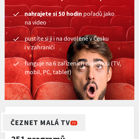
nahrajete si 50 hodin
pořadů jako
na video
pustíte si ji i na dovolené v Česku
i v zahraničí
funguje na 6 zařízeních najednou (TV,
mobil, PC, tablet)
ČEZNET MALÁ TV
TV