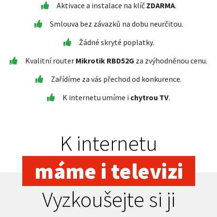
Aktivace a instalace na klíč
ZDARMA
.
Smlouva bez závazků na dobu neurčitou.
Žádné skryté poplatky.
Kvalitní router
Mikrotik RBD52G
za zvýhodněnou cenu.
Zařídíme za vás přechod od konkurence.
K internetu umíme i
chytrou TV
.
K internetu
máme i televizi
Vyzkoušejte si ji