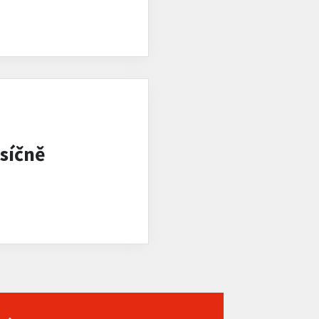
síčně