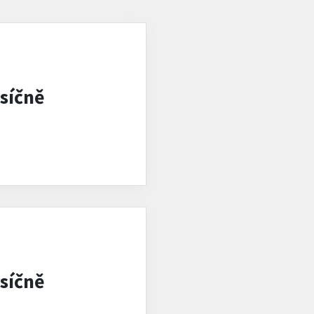
síčně
síčně