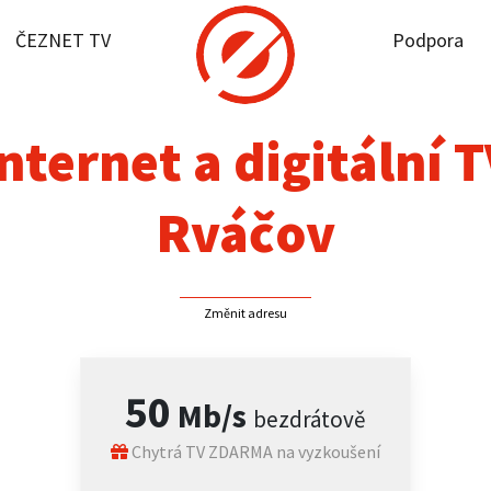
ČEZNET TV
Podpora
it dostupnost
rnet
nternet a digitální 
NET TV
Rváčov
pora
Změnit adresu
firmy
akt
50
Mb/s
bezdrátově
Chytrá TV ZDARMA na vyzkoušení