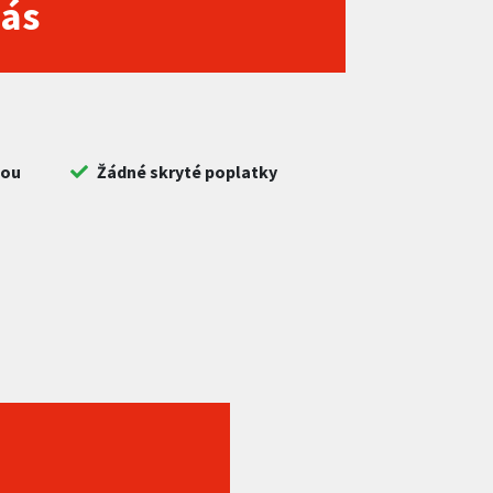
nás
bou
Žádné skryté poplatky