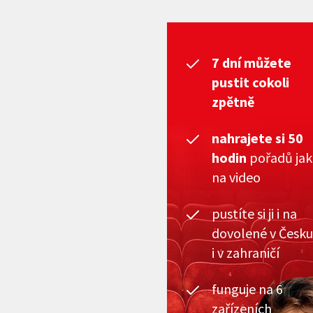
7 dní můžete
pustit cokoli
zpětně
nahrajete si 50
hodin
pořadů ja
na video
pustíte si ji i na
dovolené v Česku
i v zahraničí
funguje na 6
zařízeních