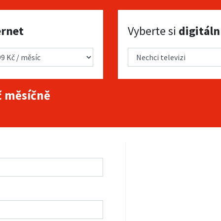
Vyberte si digitální TV
ernet
Vyberte si
digitáln
 měsíčně