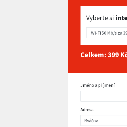
Vyberte si internet
Vyberte si
int
Celkem:
399
Kč
Jméno a příjmení
Adresa