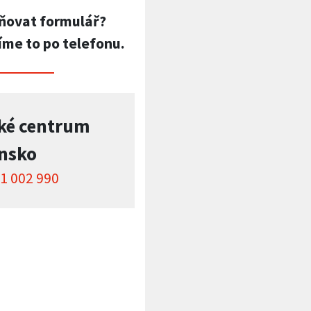
ňovat formulář?
íme to po telefonu.
ké centrum
insko
1 002 990