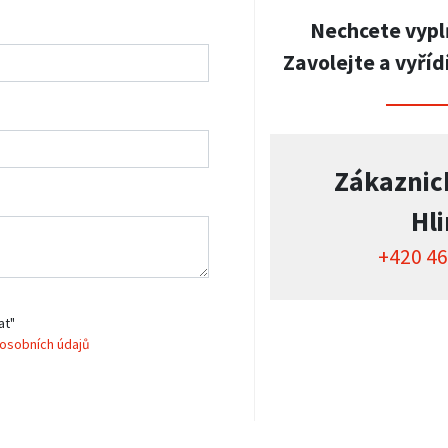
Nechcete vypl
Zavolejte a vyříd
Zákaznic
Hl
+420 46
at"
osobních údajů