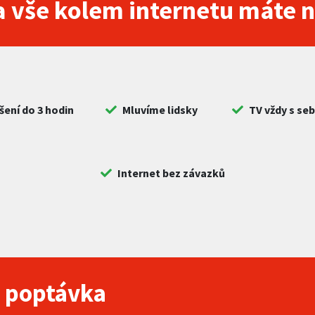
 vše kolem internetu máte 
šení do 3 hodin
Mluvíme lidsky
TV vždy s se
Internet bez závazků
 poptávka