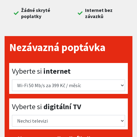
Žádné skryté
Internet bez
poplatky
závazků
Nezávazná poptávka
Vyberte si internet
Vyberte si
internet
Vyberte si digitální TV
Vyberte si
digitální TV