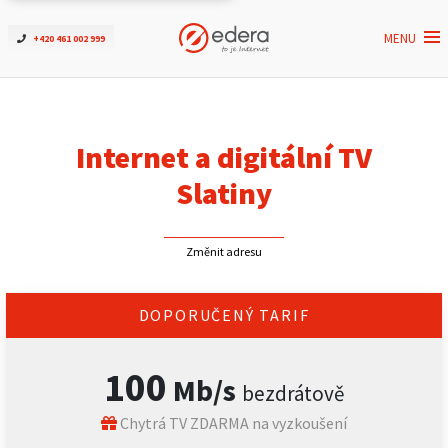
MENU
+420 461 002 999
Ověřit dostupnost
Internet
Internet a digitální TV
ČEZNET TV
Slatiny
Podpora
Změnit adresu
Pro firmy
DOPORUČENÝ TARIF
Kontakt
100
Mb/s
bezdrátově
Chytrá TV ZDARMA na vyzkoušení