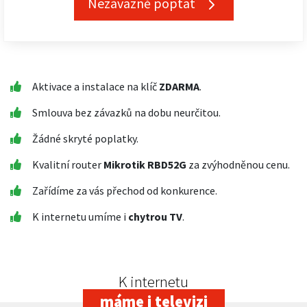
Nezávazně poptat
Aktivace a instalace na klíč
ZDARMA
.
Smlouva bez závazků na dobu neurčitou.
Žádné skryté poplatky.
Kvalitní router
Mikrotik RBD52G
za zvýhodněnou cenu.
Zařídíme za vás přechod od konkurence.
K internetu umíme i
chytrou TV
.
K internetu
máme i televizi