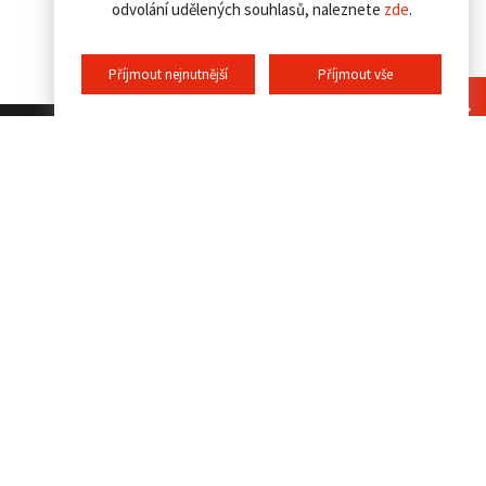
odvolání udělených souhlasů, naleznete
zde
.
Příjmout nejnutnější
Příjmout vše