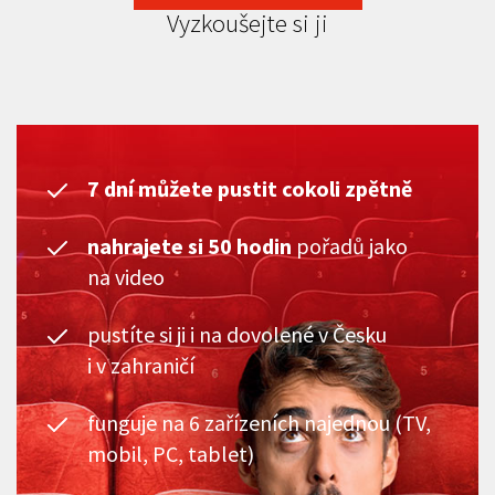
Vyzkoušejte si ji
7 dní můžete pustit cokoli zpětně
nahrajete si 50 hodin
pořadů jako
na video
pustíte si ji i na dovolené v Česku
i v zahraničí
funguje na 6 zařízeních najednou (TV,
mobil, PC, tablet)