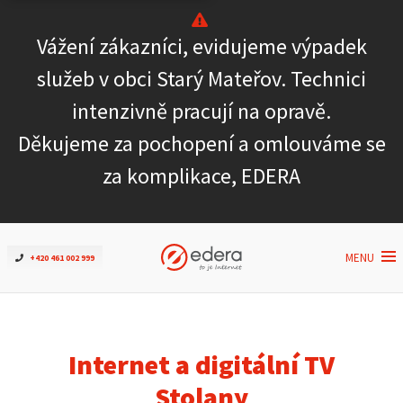
Vážení zákazníci, evidujeme výpadek
Ověřit dostupnost
služeb v obci Starý Mateřov. Technici
intenzivně pracují na opravě.
Internet
Děkujeme za pochopení a omlouváme se
ČEZNET TV
za komplikace, EDERA
Podpora
MENU
+420 461 002 999
Pro firmy
Kontakt
Internet a digitální TV
Stolany