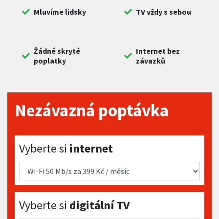
Mluvíme lidsky
TV vždy s sebou
Žádné skryté
Internet bez
poplatky
závazků
Nezávazná poptávka
Vyberte si internet
Vyberte si
internet
Vyberte si digitální TV
Vyberte si
digitální TV