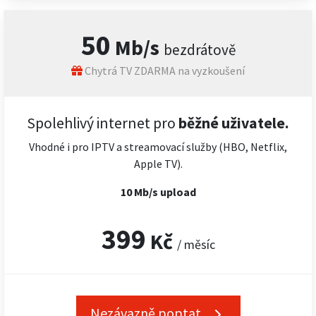
50
Mb/s
bezdrátově
Chytrá TV ZDARMA na vyzkoušení
Spolehlivý internet pro
běžné uživatele.
Vhodné i pro IPTV a streamovací služby (HBO, Netflix,
Apple TV).
10 Mb/s upload
399
Kč
/ měsíc
Nezávazně poptat