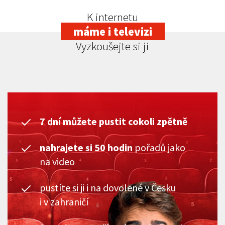
K internetu
máme i televizi
Vyzkoušejte si ji
7 dní můžete pustit cokoli zpětně
nahrajete si 50 hodin
pořadů jako
na video
pustíte si ji i na dovolené v Česku
i v zahraničí