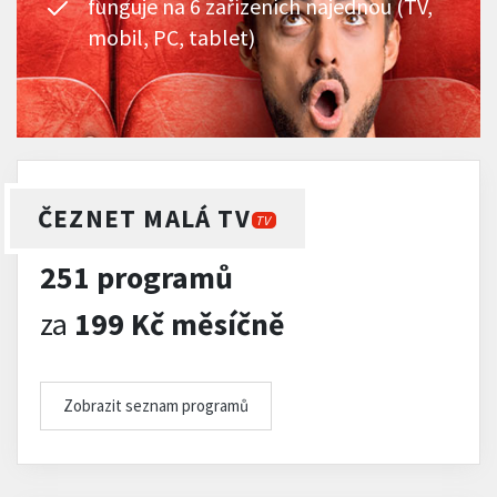
funguje na 6 zařízeních najednou (TV,
mobil, PC, tablet)
ČEZNET MALÁ TV
TV
251 programů
za
199 Kč měsíčně
Zobrazit seznam programů