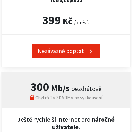
10 Mb/s upload
399
Kč
/ měsíc
Nezávazně poptat
300
Mb/s
bezdrátově
Chytrá TV ZDARMA na vyzkoušení
Ještě rychlejší internet pro
náročné
uživatele
.