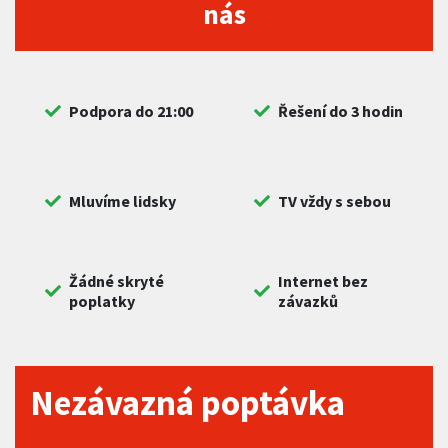
nás
Podpora do 21:00
Řešení do 3 hodin
Mluvíme lidsky
TV vždy s sebou
Žádné skryté
Internet bez
poplatky
závazků
Nezávazná poptávka