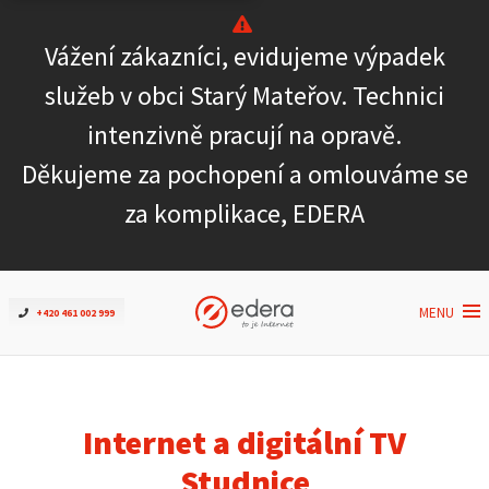
Vážení zákazníci, evidujeme výpadek
Ověřit dostupnost
služeb v obci Starý Mateřov. Technici
intenzivně pracují na opravě.
Internet
Děkujeme za pochopení a omlouváme se
ČEZNET TV
za komplikace, EDERA
Podpora
MENU
+420 461 002 999
Pro firmy
Kontakt
Internet a digitální TV
Studnice