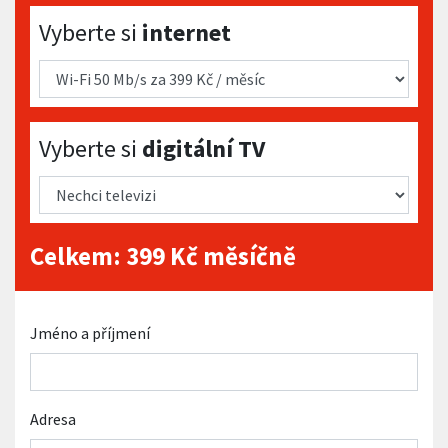
Vyberte si internet
Vyberte si
internet
Vyberte si digitální TV
Vyberte si
digitální TV
Celkem:
399
Kč měsíčně
Jméno a příjmení
Adresa