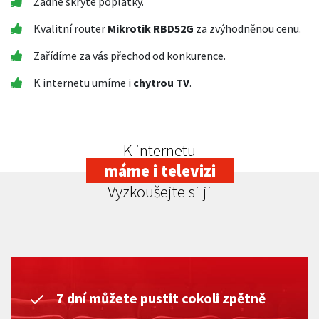
Žádné skryté poplatky.
Kvalitní router
Mikrotik RBD52G
za zvýhodněnou cenu.
Zařídíme za vás přechod od konkurence.
K internetu umíme i
chytrou TV
.
K internetu
máme i televizi
Vyzkoušejte si ji
7 dní můžete pustit cokoli zpětně