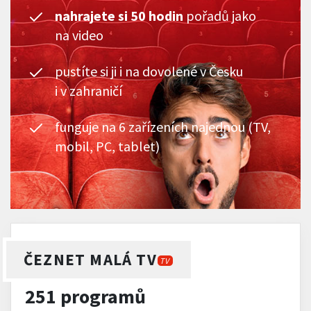
nahrajete si 50 hodin
pořadů jako
na video
pustíte si ji i na dovolené v Česku
i v zahraničí
funguje na 6 zařízeních najednou (TV,
mobil, PC, tablet)
ČEZNET MALÁ TV
TV
251 programů