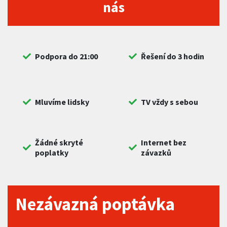
nás
Podpora do 21:00
Řešení do 3 hodin
Mluvíme lidsky
TV vždy s sebou
Žádné skryté
Internet bez
poplatky
závazků
Nezávazná poptávka