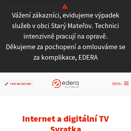
Vážení zákazníci, evidujeme výpadek
Ověřit dostupnost
služeb v obci Starý Mateřov. Technici
intenzivně pracují na opravě.
Internet
Děkujeme za pochopení a omlouváme se
ČEZNET TV
za komplikace, EDERA
Podpora
MENU
+420 461 002 999
Pro firmy
Kontakt
Internet a digitální TV
Svratka