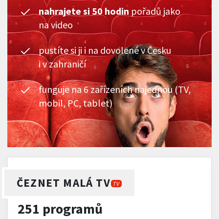
nahrajete si 50 hodin
pořadů jako
na video
pustíte si ji i na dovolené v Česku
i v zahraničí
funguje na 6 zařízeních najednou (TV,
mobil, PC, tablet)
ČEZNET MALÁ TV
TV
251 programů