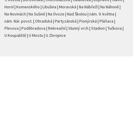
Horní
Komenského
Libušina
Moravská
Na Nábřeží
Na Náhoně
Na Novinách
Na Sušině
Na Úvoze
Nad Školou
nám. 9. května
nám. Nár. povst.
Ohradská
Partyzánská
Pionýrská
Pláňava
Plevova
Poděbradova
Rekreační
Slunný vrch
Stadion
Tučkova
U Koupaliště
U Mostu
U Zbrojnice