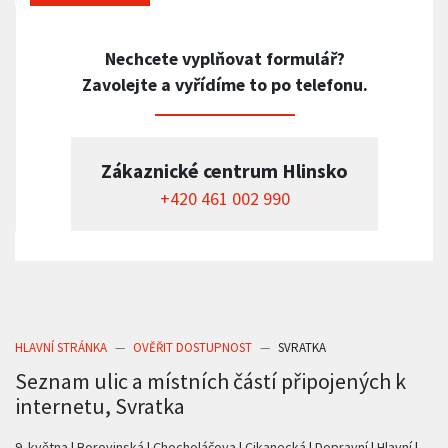
Nechcete vyplňovat formulář?
Zavolejte a vyřídíme to po telefonu.
Zákaznické centrum Hlinsko
+420 461 002 990
HLAVNÍ STRÁNKA
OVĚŘIT DOSTUPNOST
SVRATKA
Seznam ulic a místních částí připojených k
internetu, Svratka
9. května
Borovinská
Chocholáčova
Cikanecká
Dopravní
Hlavní