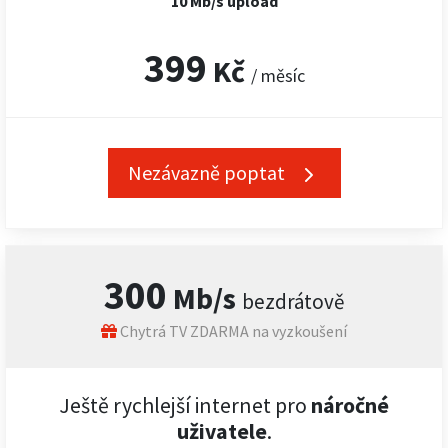
10 Mb/s upload
399
Kč
/ měsíc
Nezávazně poptat
300
Mb/s
bezdrátově
Chytrá TV ZDARMA na vyzkoušení
Ještě rychlejší internet pro
náročné
uživatele
.