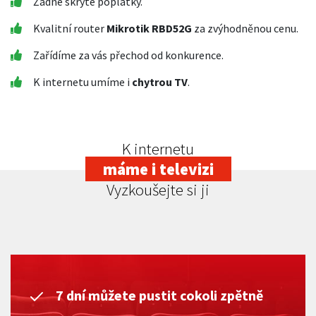
Žádné skryté poplatky.
Kvalitní router
Mikrotik RBD52G
za zvýhodněnou cenu.
Zařídíme za vás přechod od konkurence.
K internetu umíme i
chytrou TV
.
K internetu
máme i televizi
Vyzkoušejte si ji
7 dní můžete pustit cokoli zpětně