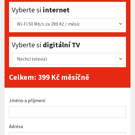
Vyberte si internet
Vyberte si
internet
Vyberte si digitální TV
Vyberte si
digitální TV
Celkem:
399
Kč měsíčně
Jméno a příjmení
Adresa