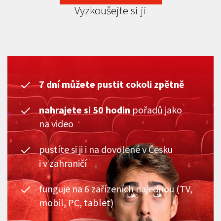
Vyzkoušejte si ji
7 dní můžete pustit cokoli zpětně
nahrajete si 50 hodin
pořadů jako
na video
pustíte si ji i na dovolené v Česku
i v zahraničí
funguje na 6 zařízeních najednou (TV,
mobil, PC, tablet)