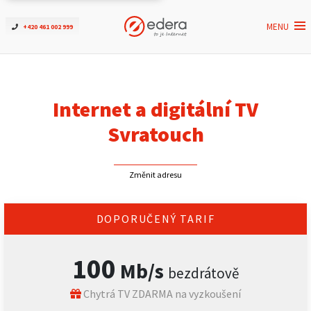
MENU
+420 461 002 999
Ověřit dostupnost
Internet
Internet a digitální TV
ČEZNET TV
Svratouch
Podpora
Změnit adresu
Pro firmy
DOPORUČENÝ TARIF
Kontakt
100
Mb/s
bezdrátově
Chytrá TV ZDARMA na vyzkoušení