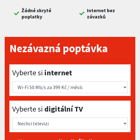
Žádné skryté
Internet bez
poplatky
závazků
Nezávazná poptávka
Vyberte si internet
Vyberte si
internet
Vyberte si digitální TV
Vyberte si
digitální TV