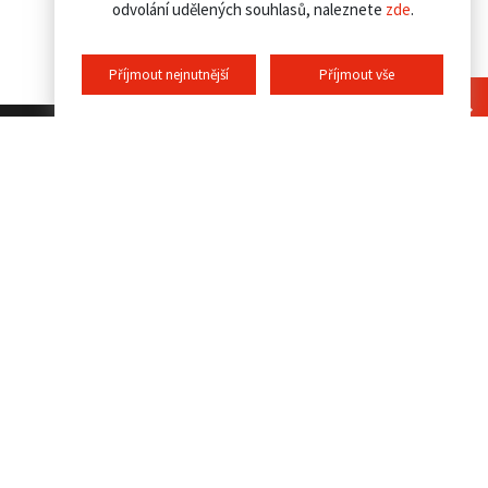
odvolání udělených souhlasů, naleznete
zde
.
Příjmout nejnutnější
Příjmout vše