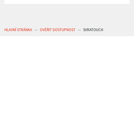
HLAVNÍ STRÁNKA
OVĚŘIT DOSTUPNOST
SVRATOUCH