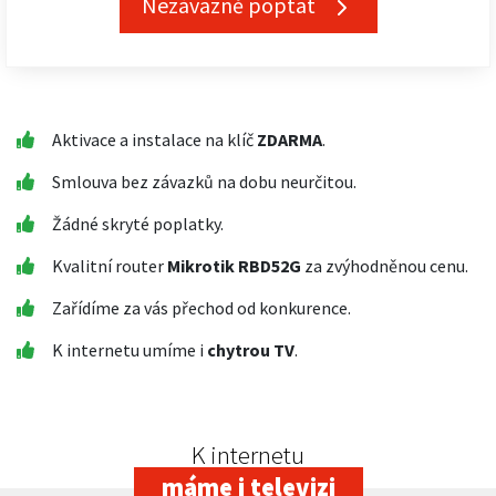
Nezávazně poptat
Aktivace a instalace na klíč
ZDARMA
.
Smlouva bez závazků na dobu neurčitou.
Žádné skryté poplatky.
Kvalitní router
Mikrotik RBD52G
za zvýhodněnou cenu.
Zařídíme za vás přechod od konkurence.
K internetu umíme i
chytrou TV
.
K internetu
máme i televizi