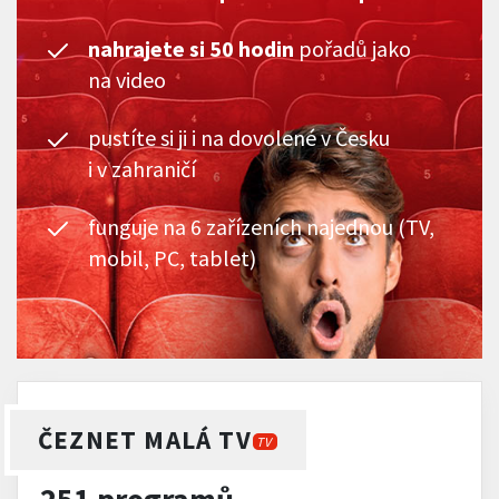
nahrajete si 50 hodin
pořadů jako
na video
pustíte si ji i na dovolené v Česku
i v zahraničí
funguje na 6 zařízeních najednou (TV,
mobil, PC, tablet)
ČEZNET MALÁ TV
TV