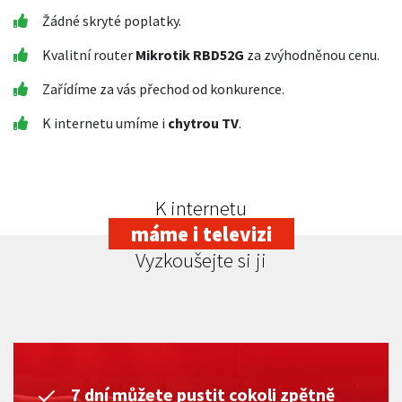
Žádné skryté poplatky.
Kvalitní router
Mikrotik RBD52G
za zvýhodněnou cenu.
Zařídíme za vás přechod od konkurence.
K internetu umíme i
chytrou TV
.
K internetu
máme i televizi
Vyzkoušejte si ji
7 dní můžete pustit cokoli zpětně