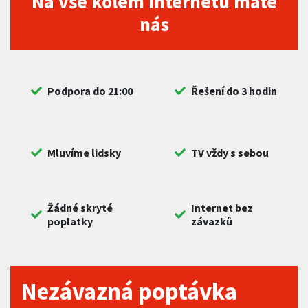
Na vše kolem internetu máte
nás
Podpora do 21:00
Řešení do 3 hodin
Mluvíme lidsky
TV vždy s sebou
Žádné skryté
Internet bez
poplatky
závazků
Nezávazná poptávka