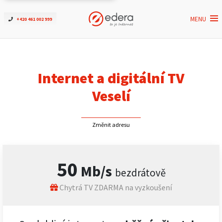
MENU
+420 461 002 999
Ověřit dostupnost
Internet
Internet a digitální TV
ČEZNET TV
Veselí
Podpora
Změnit adresu
Pro firmy
50
Mb/s
bezdrátově
Kontakt
Chytrá TV ZDARMA na vyzkoušení