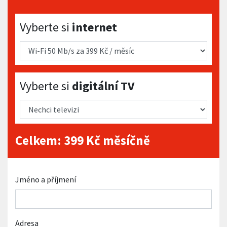
Vyberte si internet
Vyberte si
internet
Vyberte si digitální TV
Vyberte si
digitální TV
Celkem:
399
Kč měsíčně
Jméno a příjmení
Adresa