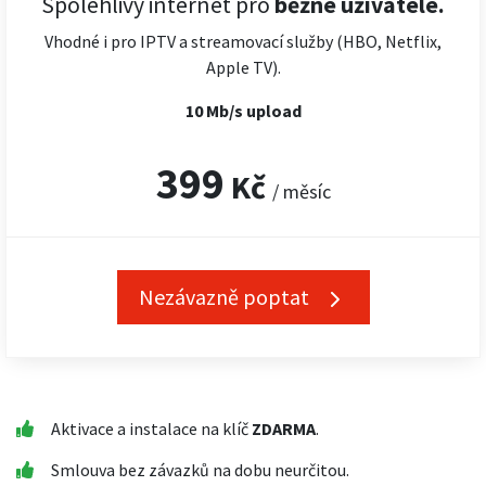
Spolehlivý internet pro
běžné uživatele.
Vhodné i pro IPTV a streamovací služby (HBO, Netflix,
Apple TV).
10 Mb/s upload
399
Kč
/ měsíc
Nezávazně poptat
Aktivace a instalace na klíč
ZDARMA
.
Smlouva bez závazků na dobu neurčitou.