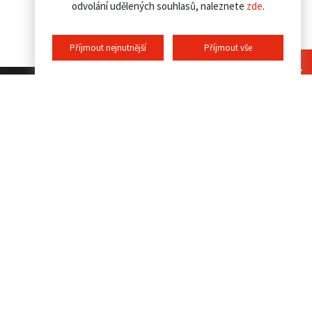
odvolání udělených souhlasů, naleznete
zde
.
Příjmout nejnutnější
Příjmout vše