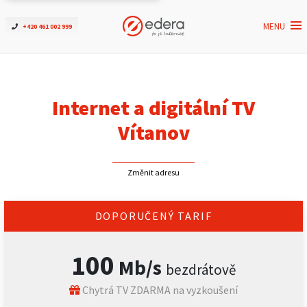
MENU
+420 461 002 999
Ověřit dostupnost
Internet
Internet a digitální TV
ČEZNET TV
Vítanov
Podpora
Změnit adresu
Pro firmy
DOPORUČENÝ TARIF
Kontakt
100
Mb/s
bezdrátově
Chytrá TV ZDARMA na vyzkoušení