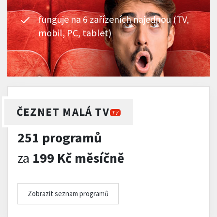
funguje na 6 zařízeních najednou (TV,
mobil, PC, tablet)
ČEZNET MALÁ TV
TV
251 programů
za
199 Kč měsíčně
Zobrazit seznam programů