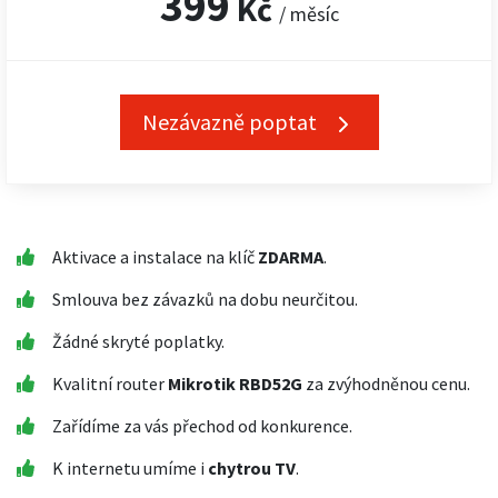
399
Kč
/ měsíc
Nezávazně poptat
Aktivace a instalace na klíč
ZDARMA
.
Smlouva bez závazků na dobu neurčitou.
Žádné skryté poplatky.
Kvalitní router
Mikrotik RBD52G
za zvýhodněnou cenu.
Zařídíme za vás přechod od konkurence.
K internetu umíme i
chytrou TV
.