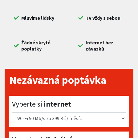
Mluvíme lidsky
TV vždy s sebou
Žádné skryté
Internet bez
poplatky
závazků
Nezávazná poptávka
Vyberte si internet
Vyberte si
internet
Vyberte si digitální TV