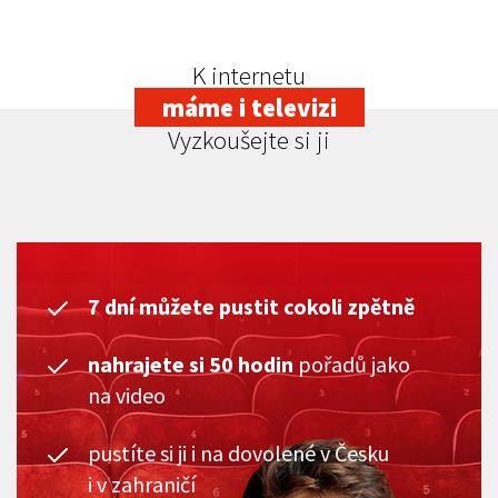
K internetu
máme i televizi
Vyzkoušejte si ji
7 dní můžete pustit cokoli zpětně
nahrajete si 50 hodin
pořadů jako
na video
pustíte si ji i na dovolené v Česku
i v zahraničí