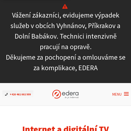
Vážení zákazníci, evidujeme výpadek
Ověřit dostupnost
služeb v obcích Vyhnánov, Příkrakov a
Dolní Babákov. Technici intenzivně
Internet
pracují na opravě.
ČEZNET TV
Děkujeme za pochopení a omlouváme se
za komplikace, EDERA
Podpora
Pro firmy
MENU
+420 461 002 999
Kontakt
Internet a digitální TV