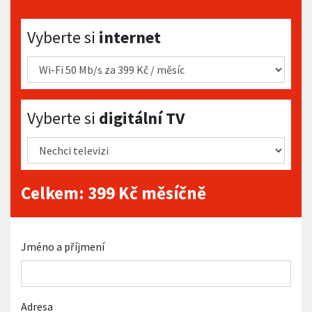
Vyberte si internet
Vyberte si
internet
Vyberte si digitální TV
Vyberte si
digitální TV
Celkem:
399
Kč měsíčně
Jméno a příjmení
Adresa