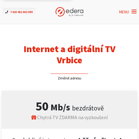
MENU
+420 461 002 999
Ověřit dostupnost
Internet
Internet a digitální TV
ČEZNET TV
Vrbice
Podpora
Změnit adresu
Pro firmy
50
Mb/s
bezdrátově
Kontakt
Chytrá TV ZDARMA na vyzkoušení