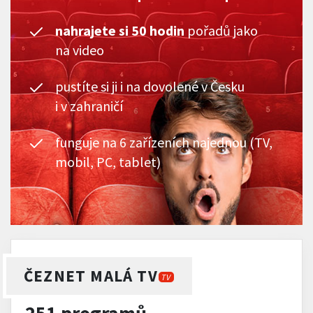
nahrajete si 50 hodin
pořadů jako
na video
pustíte si ji i na dovolené v Česku
i v zahraničí
funguje na 6 zařízeních najednou (TV,
mobil, PC, tablet)
ČEZNET MALÁ TV
TV