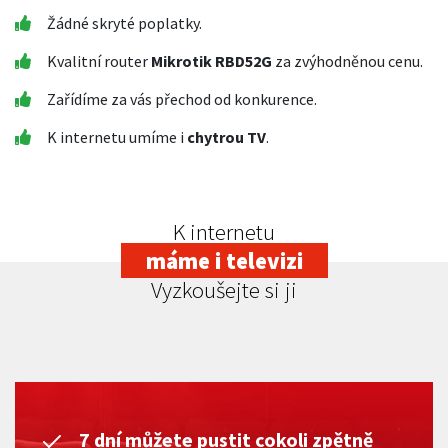
Žádné skryté poplatky.
Kvalitní router
Mikrotik RBD52G
za zvýhodněnou cenu.
Zařídíme za vás přechod od konkurence.
K internetu umíme i
chytrou TV
.
K internetu
máme i televizi
Vyzkoušejte si ji
7 dní můžete pustit cokoli zpětně