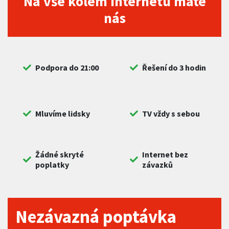
Na vše kolem internetu máte
nás
Podpora do 21:00
Řešení do 3 hodin
Mluvíme lidsky
TV vždy s sebou
Žádné skryté
Internet bez
poplatky
závazků
Nezávazná poptávka