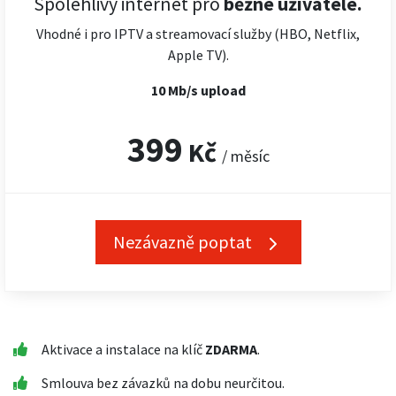
Spolehlivý internet pro
běžné uživatele.
Vhodné i pro IPTV a streamovací služby (HBO, Netflix,
Apple TV).
10 Mb/s upload
399
Kč
/ měsíc
Nezávazně poptat
Aktivace a instalace na klíč
ZDARMA
.
Smlouva bez závazků na dobu neurčitou.