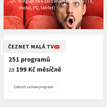
funguje na 6 zařízeních najednou (TV,
mobil, PC, tablet)
ČEZNET MALÁ TV
TV
251 programů
za
199 Kč měsíčně
Zobrazit seznam programů