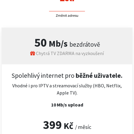
Změnit adresu
50
Mb/s
bezdrátově
Chytrá TV ZDARMA na vyzkoušení
Spolehlivý internet pro
běžné uživatele.
Vhodné i pro IPTV a streamovací služby (HBO, Netflix,
Apple TV).
10 Mb/s upload
399
Kč
/ měsíc