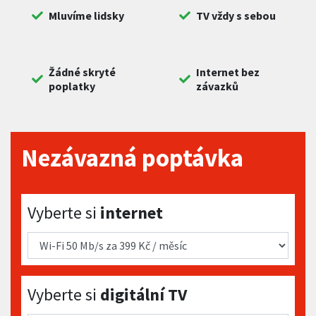
Mluvíme lidsky
TV vždy s sebou
Žádné skryté
Internet bez
poplatky
závazků
Nezávazná poptávka
Vyberte si internet
Vyberte si
internet
Vyberte si digitální TV
Vyberte si
digitální TV