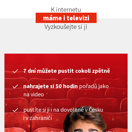
K internetu
máme i televizi
Vyzkoušejte si ji
7 dní můžete pustit cokoli zpětně
nahrajete si 50 hodin
pořadů jako
na video
pustíte si ji i na dovolené v Česku
i v zahraničí