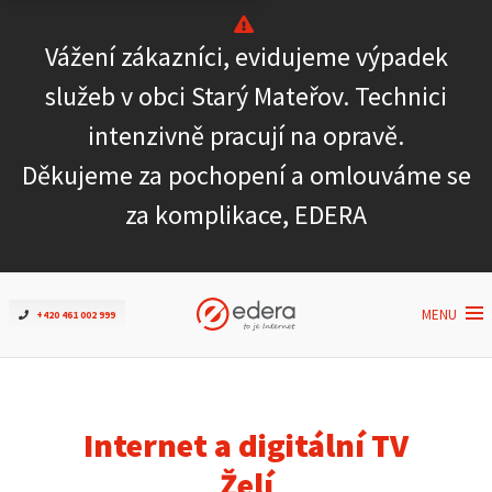
Vážení zákazníci, evidujeme výpadek
Ověřit dostupnost
služeb v obci Starý Mateřov. Technici
intenzivně pracují na opravě.
Internet
Děkujeme za pochopení a omlouváme se
ČEZNET TV
za komplikace, EDERA
Podpora
MENU
+420 461 002 999
Pro firmy
Kontakt
Internet a digitální TV
Želí