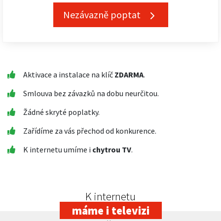
Nezávazně poptat
Aktivace a instalace na klíč
ZDARMA
.
Smlouva bez závazků na dobu neurčitou.
Žádné skryté poplatky.
Zařídíme za vás přechod od konkurence.
K internetu umíme i
chytrou TV
.
K internetu
máme i televizi