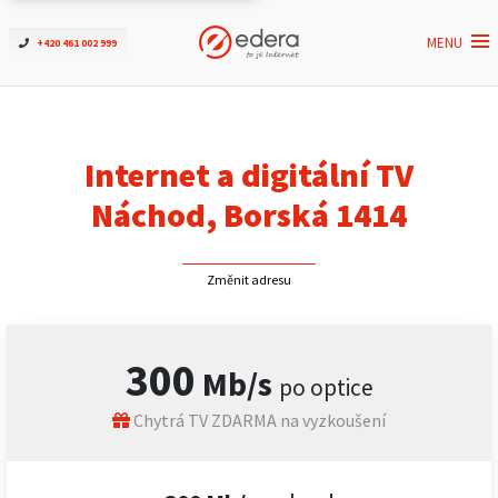
MENU
+420 461 002 999
Ověřit dostupnost
Internet
Internet a digitální TV
ČEZNET TV
Náchod, Borská 1414
Podpora
Změnit adresu
Pro firmy
300
Mb/s
po optice
Kontakt
Chytrá TV ZDARMA na vyzkoušení