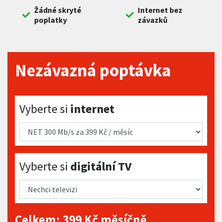
Žádné skryté
Internet bez
poplatky
závazků
Nezávazná poptávka
Vyberte si internet
Vyberte si
internet
Vyberte si digitální TV
Vyberte si
digitální TV
Celkem:
399
Kč měsíčně