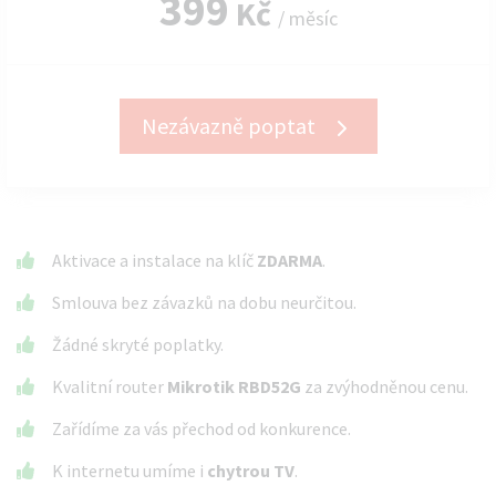
399
Kč
/ měsíc
Nezávazně poptat
Aktivace a instalace na klíč
ZDARMA
.
Smlouva bez závazků na dobu neurčitou.
Žádné skryté poplatky.
Kvalitní router
Mikrotik RBD52G
za zvýhodněnou cenu.
Zařídíme za vás přechod od konkurence.
K internetu umíme i
chytrou TV
.