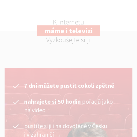
K internetu
máme i televizi
Vyzkoušejte si ji
7 dní můžete pustit cokoli zpětně
nahrajete si 50 hodin
pořadů jako
na video
pustíte si ji i na dovolené v Česku
i v zahraničí