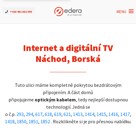
MENU
+420 461 002 999
Ověřit dostupnost
Internet
Internet a digitální TV
ČEZNET TV
Náchod, Borská
Podpora
Tuto ulici máme kompletně pokrytou bezdrátovým
Pro firmy
připojením. A část domů
připojujeme
optickým kabelem
, tedy nejlepší dostupnou
Kontakt
technologií. Jedná se
o č.p.
293
,
294
,
617
,
618
,
619
,
621
,
1413
,
1414
,
1415
,
1416
,
1417
,
1418
,
1850
,
1851
,
1852
. Rozklikněte si je pro přesnou nabídku.