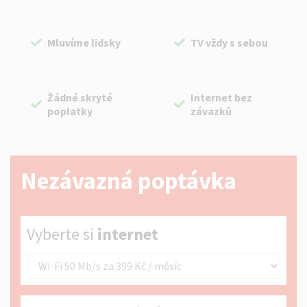
Mluvíme lidsky
TV vždy s sebou
Žádné skryté
Internet bez
poplatky
závazků
Nezávazná poptávka
Vyberte si internet
Vyberte si
internet