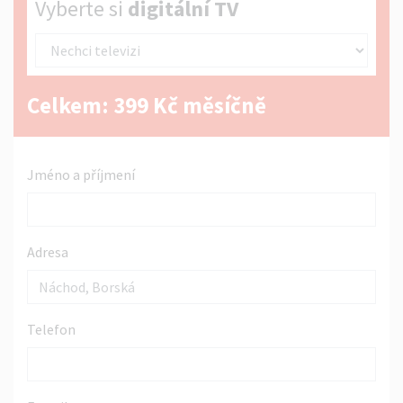
Vyberte si digitální TV
Vyberte si
digitální TV
Celkem:
399
Kč měsíčně
Jméno a příjmení
Adresa
Telefon