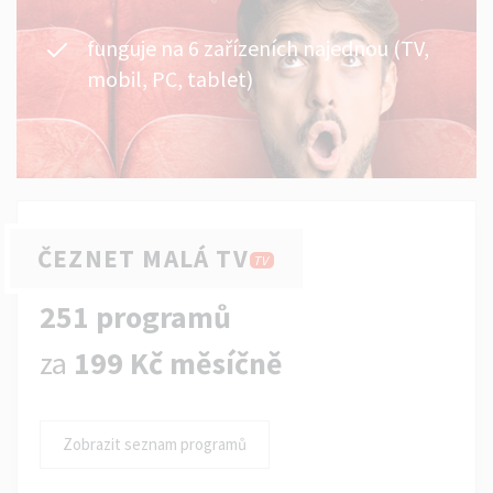
funguje na 6 zařízeních najednou (TV,
mobil, PC, tablet)
ČEZNET MALÁ TV
TV
251 programů
za
199 Kč měsíčně
Zobrazit seznam programů