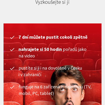
Vyzkoušejte si ji
7 dní můžete pustit cokoli zpětně
nahrajete si 50 hodin
pořadů jako
na video
pustíte si ji i na dovolené v Česku
i v zahraničí
funguje na 6 zařízeních najednou (TV,
mobil, PC, tablet)