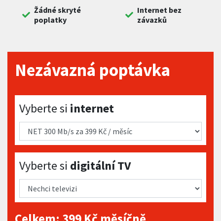
Žádné skryté
Internet bez
poplatky
závazků
Nezávazná poptávka
Vyberte si internet
Vyberte si
internet
Vyberte si digitální TV
Vyberte si
digitální TV
Celkem:
399
Kč měsíčně