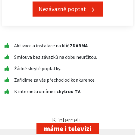
Nezávazně poptat
Aktivace a instalace na klíč
ZDARMA
.
Smlouva bez závazků na dobu neurčitou.
Žádné skryté poplatky.
Zařídíme za vás přechod od konkurence.
K internetu umíme i
chytrou TV
.
K internetu
máme i televizi