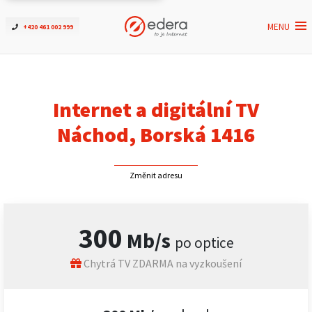
MENU
+420 461 002 999
Ověřit dostupnost
Internet
Internet a digitální TV
ČEZNET TV
Náchod, Borská 1416
Podpora
Změnit adresu
Pro firmy
300
Mb/s
po optice
Kontakt
Chytrá TV ZDARMA na vyzkoušení