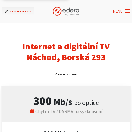
MENU
+420 461 002 999
Ověřit dostupnost
Internet
Internet a digitální TV
ČEZNET TV
Náchod, Borská 293
Podpora
Změnit adresu
Pro firmy
300
Mb/s
po optice
Kontakt
Chytrá TV ZDARMA na vyzkoušení