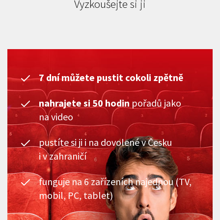
Vyzkoušejte si ji
7 dní můžete pustit cokoli zpětně
nahrajete si 50 hodin
pořadů jako
na video
pustíte si ji i na dovolené v Česku
i v zahraničí
funguje na 6 zařízeních najednou (TV,
mobil, PC, tablet)