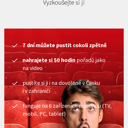
Vyzkoušejte si ji
7 dní můžete pustit cokoli zpětně
nahrajete si 50 hodin
pořadů jako
na video
pustíte si ji i na dovolené v Česku
i v zahraničí
funguje na 6 zařízeních najednou (TV,
mobil, PC, tablet)