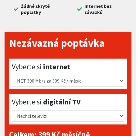
Žádné skryté
Internet bez
poplatky
závazků
Nezávazná poptávka
Vyberte si internet
Vyberte si
internet
Vyberte si digitální TV
Vyberte si
digitální TV
Celkem:
399
Kč měsíčně