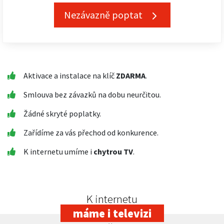
Nezávazně poptat
Aktivace a instalace na klíč
ZDARMA
.
Smlouva bez závazků na dobu neurčitou.
Žádné skryté poplatky.
Zařídíme za vás přechod od konkurence.
K internetu umíme i
chytrou TV
.
K internetu
máme i televizi