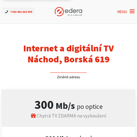
MENU
+420 461 002 999
Ověřit dostupnost
Internet
Internet a digitální TV
ČEZNET TV
Náchod, Borská 619
Podpora
Změnit adresu
Pro firmy
300
Mb/s
po optice
Kontakt
Chytrá TV ZDARMA na vyzkoušení