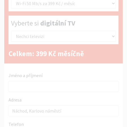
Vyberte si digitální TV
Vyberte si
digitální TV
Celkem:
399
Kč měsíčně
Jméno a příjmení
Adresa
Telefon