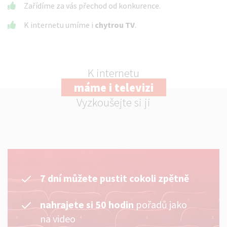
Zařídíme za vás přechod od konkurence.
K internetu umíme i
chytrou TV
.
K internetu
máme i televizi
Vyzkoušejte si ji
7 dní můžete pustit cokoli zpětně
nahrajete si 50 hodin
pořadů jako
na video