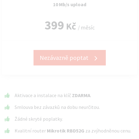
10 Mb/s upload
399
Kč
/ měsíc
Nezávazně poptat
Aktivace a instalace na klíč
ZDARMA
.
Smlouva bez závazků na dobu neurčitou.
Žádné skryté poplatky.
Kvalitní router
Mikrotik RBD52G
za zvýhodněnou cenu.