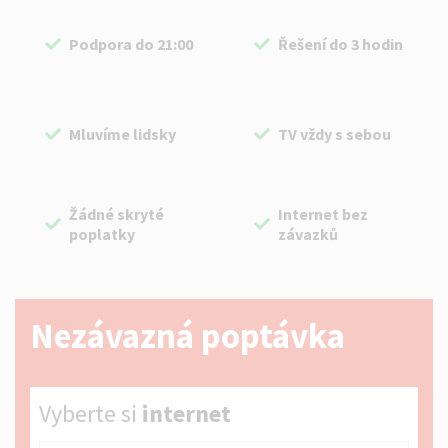
Podpora do 21:00
Řešení do 3 hodin
Mluvíme lidsky
TV vždy s sebou
Žádné skryté
Internet bez
poplatky
závazků
Nezávazná poptávka
Vyberte si internet
Vyberte si
internet