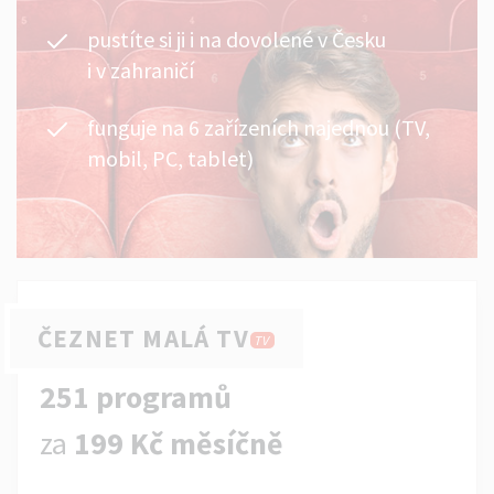
pustíte si ji i na dovolené v Česku
i v zahraničí
funguje na 6 zařízeních najednou (TV,
mobil, PC, tablet)
ČEZNET MALÁ TV
TV
251 programů
za
199 Kč měsíčně