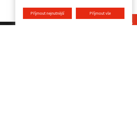
Příjmout nejnutnější
Příjmout vše