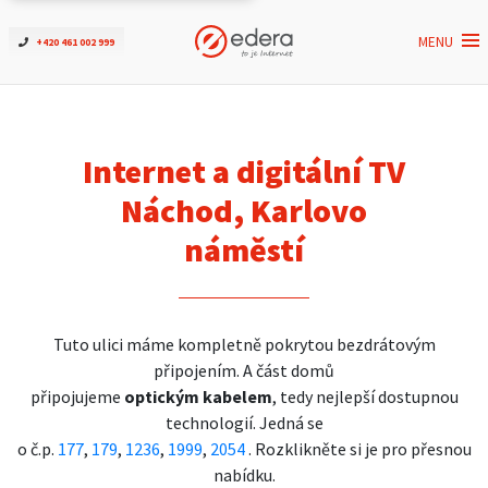
MENU
+420 461 002 999
Ověřit dostupnost
Internet
Internet a digitální TV
ČEZNET TV
Náchod, Karlovo
náměstí
Podpora
Pro firmy
Tuto ulici máme kompletně pokrytou bezdrátovým
připojením. A část domů
Kontakt
připojujeme
optickým kabelem
, tedy nejlepší dostupnou
technologií. Jedná se
o č.p.
177
,
179
,
1236
,
1999
,
2054
. Rozklikněte si je pro přesnou
nabídku.