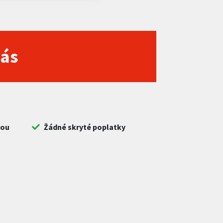
nás
bou
Žádné skryté poplatky