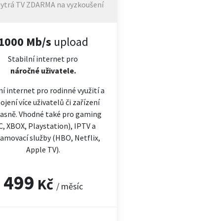
ytrá TV ZDARMA na vyzkoušení
1000 Mb/s
upload
Stabilní internet pro
náročné
uživatele.
ní internet pro rodinné využití a
ojení více uživatelů či zařízení
asně. Vhodné také pro gaming
C, XBOX, Playstation), IPTV a
amovací služby (HBO, Netflix,
Apple TV).
499
Kč
/ měsíc