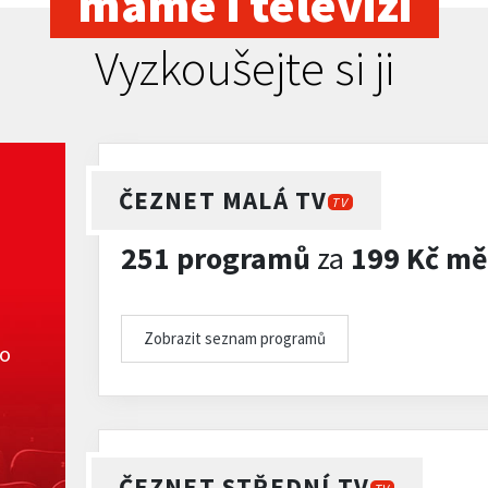
máme i televizi
Vyzkoušejte si ji
ČEZNET MALÁ TV
TV
251 programů
za
199 Kč mě
Zobrazit seznam programů
ko
ČEZNET STŘEDNÍ TV