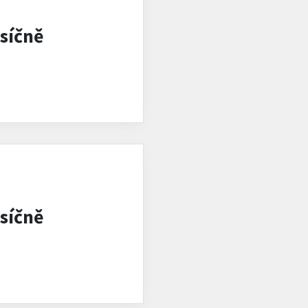
síčně
síčně