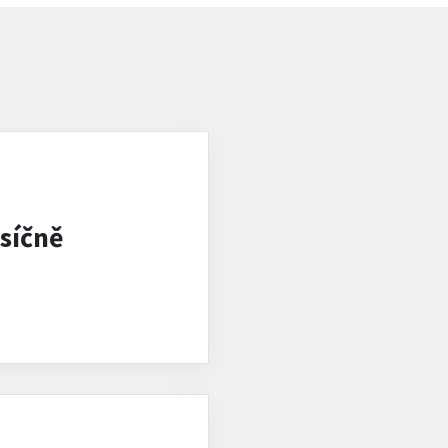
síčně