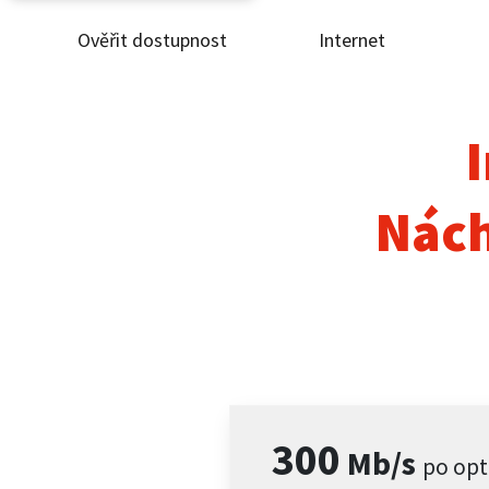
Ověřit dostupnost
Internet
Ověř
Inte
I
ČEZ
Nách
Pod
Pro 
Kont
300
Mb/s
po opt