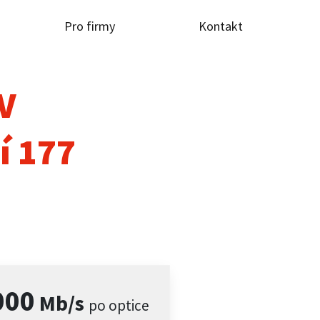
Pro firmy
Kontakt
TV
í 177
000
Mb/s
po optice