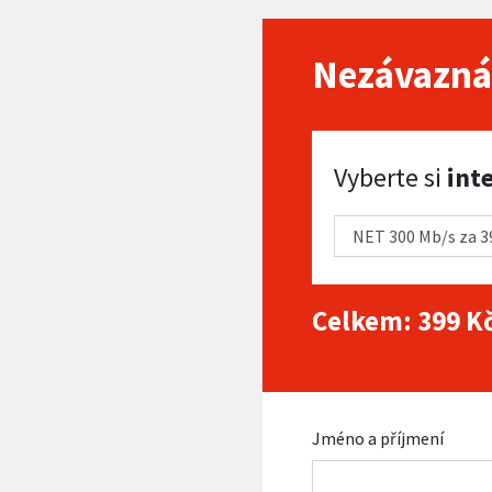
Nezávazná
Vyberte si internet
Vyberte si
int
Celkem:
399
Kč
Jméno a příjmení