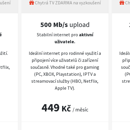
ušení
Chytrá TV ZDARMA na vyzkoušení
Ch
500 Mb/s
upload
é
Stabilní internet pro
aktivní
uživatele.
žití.
Ideální internet pro rodinné využití a
Ideál
připojení více uživatelů či zařízení
přip
flix,
současně. Vhodné také pro gaming
souč
(PC, XBOX, Playstation), IPTV a
(P
streamovací služby (HBO, Netflix,
stre
Apple TV).
449
Kč
/ měsíc