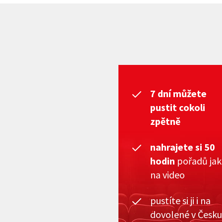
7 dní můžete
pustit cokoli
zpětně
nahrajete si 50
hodin
pořadů ja
na video
pustíte si ji i na
dovolené v Česku