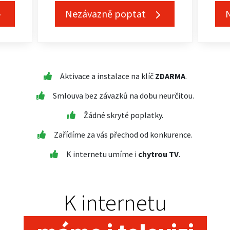
Nezávazně poptat
Aktivace a instalace na klíč
ZDARMA
.
Smlouva bez závazků na dobu neurčitou.
Žádné skryté poplatky.
Zařídíme za vás přechod od konkurence.
K internetu umíme i
chytrou TV
.
K internetu