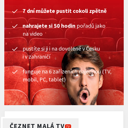
7 dní můžete pustit cokoli zpětně
nahrajete si 50 hodin
pořadů jako
na video
pustíte si ji i na dovolené v Česku
i v zahraničí
funguje na 6 zařízeních najednou (TV,
mobil, PC, tablet)
ČEZNET MALÁ TV
TV