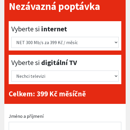
Nezávazná poptávka
Vyberte si internet
Vyberte si
internet
Vyberte si digitální TV
Vyberte si
digitální TV
Celkem:
399
Kč měsíčně
Jméno a příjmení