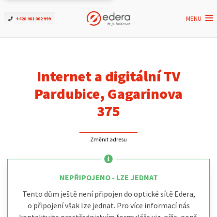
MENU
+420 461 002 999
Ověřit dostupnost
Internet
Internet a digitální TV
ČEZNET TV
Pardubice, Gagarinova
375
Podpora
Změnit adresu
Pro firmy
Kontakt
NEPŘIPOJENO - LZE JEDNAT
Tento dům ještě není připojen do optické sítě Edera,
o připojení však lze jednat. Pro více informací nás