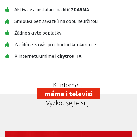
Aktivace a instalace na klíč
ZDARMA
.
Smlouva bez závazků na dobu neurčitou.
Žádné skryté poplatky.
Zařídíme za vás přechod od konkurence.
K internetu umíme i
chytrou TV
.
K internetu
máme i televizi
Vyzkoušejte si ji