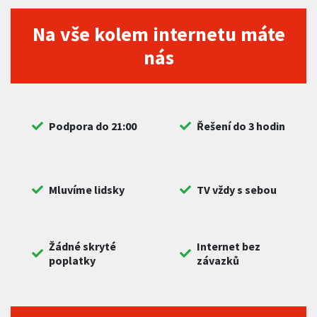
Na vše kolem internetu máte
nás
Podpora do 21:00
Řešení do 3 hodin
Mluvíme lidsky
TV vždy s sebou
Žádné skryté
Internet bez
poplatky
závazků