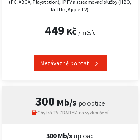
(PC, XBOX, Playstation), IPTV a streamovací služby (HBO,
Netflix, Apple TV).
449
Kč
/ měsíc
Nezávazně poptat
300
Mb/s
po optice
Chytrá TV ZDARMA na vyzkoušení
300 Mb/s
upload