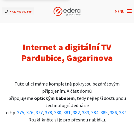
MENU
+420 461 002 999
Ověřit dostupnost
Internet
Internet a digitální TV
ČEZNET TV
Pardubice, Gagarinova
Podpora
Tuto ulici máme kompletně pokrytou bezdrátovým
Pro firmy
připojením. A část domů
připojujeme
optickým kabelem
, tedy nejlepší dostupnou
Kontakt
technologií. Jedná se
o č.p.
375
,
376
,
377
,
378
,
380
,
381
,
382
,
383
,
384
,
385
,
386
,
387
.
Rozklikněte si je pro přesnou nabídku.