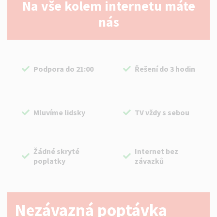
Na vše kolem internetu máte
nás
Podpora do 21:00
Řešení do 3 hodin
Mluvíme lidsky
TV vždy s sebou
Žádné skryté
Internet bez
poplatky
závazků
Nezávazná poptávka