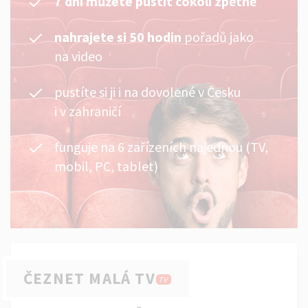
7 dní můžete pustit cokoli zpětně
nahrajete si 50 hodin
pořadů jako
na video
pustíte si ji i na dovolené v Česku
i v zahraničí
funguje na 6 zařízeních najednou (TV,
mobil, PC, tablet)
ČEZNET MALÁ TV
TV