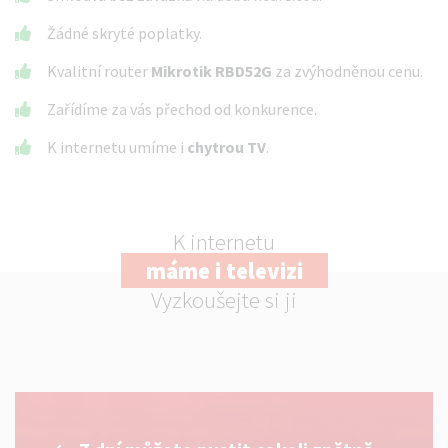
Žádné skryté poplatky.
Kvalitní router
Mikrotik RBD52G
za zvýhodněnou cenu.
Zařídíme za vás přechod od konkurence.
K internetu umíme i
chytrou TV
.
K internetu
máme i televizi
Vyzkoušejte si ji