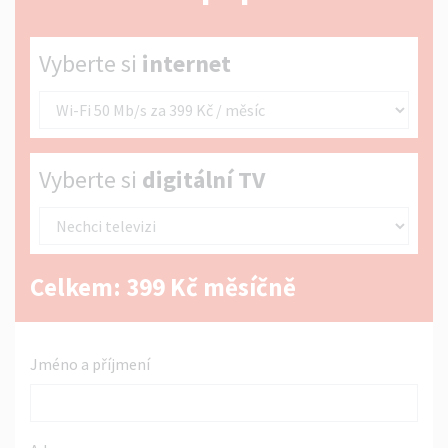
Vyberte si internet
Vyberte si
internet
Vyberte si digitální TV
Vyberte si
digitální TV
Celkem:
399
Kč měsíčně
Jméno a příjmení