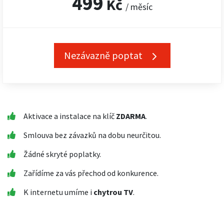
499
Kč
/ měsíc
Nezávazně poptat
Aktivace a instalace na klíč
ZDARMA
.
Smlouva bez závazků na dobu neurčitou.
Žádné skryté poplatky.
Zařídíme za vás přechod od konkurence.
K internetu umíme i
chytrou TV
.