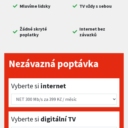
Mluvíme lidsky
TV vždy s sebou
Žádné skryté
Internet bez
poplatky
závazků
Nezávazná poptávka
Vyberte si internet
Vyberte si
internet
Vyberte si digitální TV
Vyberte si
digitální TV