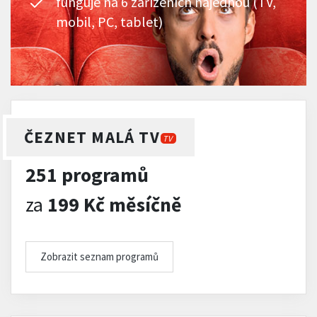
funguje na 6 zařízeních najednou (TV,
mobil, PC, tablet)
ČEZNET MALÁ TV
TV
251 programů
za
199 Kč měsíčně
Zobrazit seznam programů