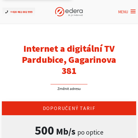
MENU
+420 461 002 999
Ověřit dostupnost
Internet
Internet a digitální TV
ČEZNET TV
Pardubice, Gagarinova
381
Podpora
Změnit adresu
Pro firmy
Kontakt
DOPORUČENÝ TARIF
500
Mb/s
po optice