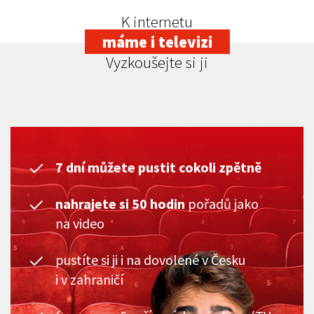
K internetu
máme i televizi
Vyzkoušejte si ji
7 dní můžete pustit cokoli zpětně
nahrajete si 50 hodin
pořadů jako
na video
pustíte si ji i na dovolené v Česku
i v zahraničí