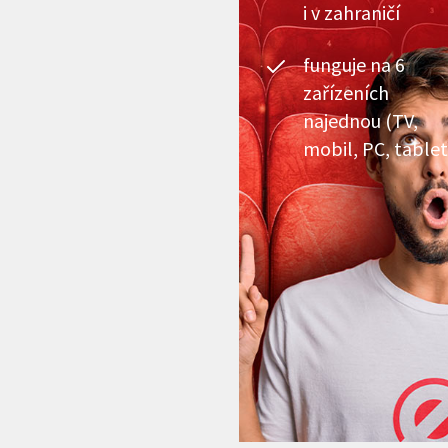
i v zahraničí
funguje na 6
zařízeních
najednou (TV,
mobil, PC, tablet