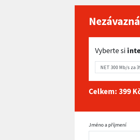
Nezávazná
Vyberte si internet
Vyberte si
int
Celkem:
399
Kč
Jméno a příjmení