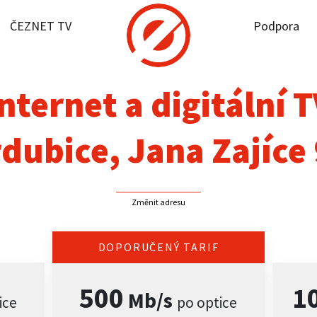
ČEZNET TV
Podpora
it dostupnost
rnet
nternet a digitální 
NET TV
dubice, Jana Zajíce
pora
Změnit adresu
firmy
akt
DOPORUČENÝ TARIF
500
1
Mb/s
ice
po optice