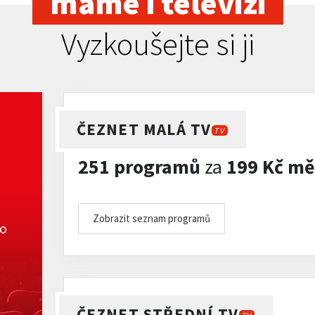
máme i televizi
Vyzkoušejte si ji
ČEZNET MALÁ TV
TV
251 programů
za
199 Kč mě
Zobrazit seznam programů
ko
ČEZNET STŘEDNÍ TV