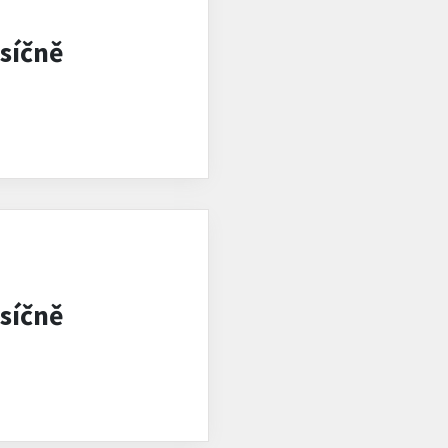
síčně
síčně