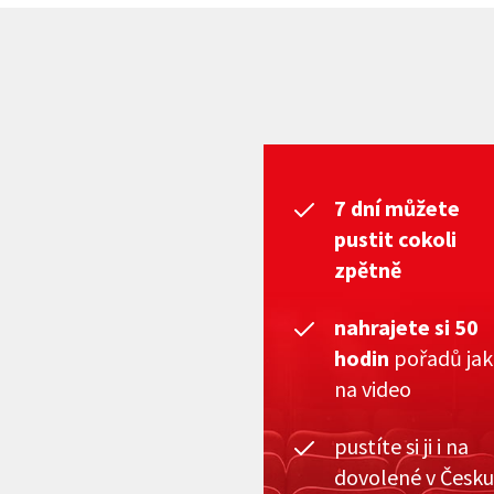
7 dní můžete
pustit cokoli
zpětně
nahrajete si 50
hodin
pořadů ja
na video
pustíte si ji i na
dovolené v Česku