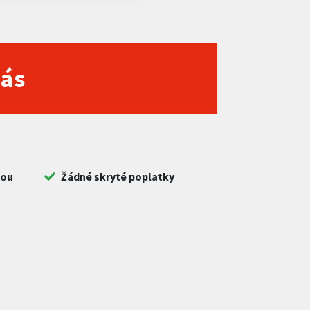
nás
bou
Žádné skryté poplatky