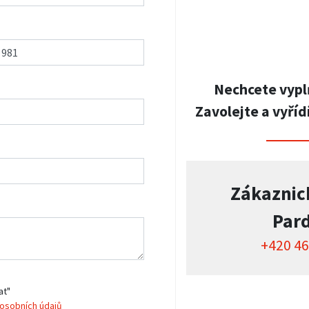
Nechcete vypl
Zavolejte a vyříd
Zákaznic
Par
+420 46
at"
osobních údajů