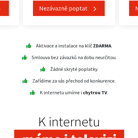
Nezávazně poptat
Aktivace a instalace na klíč
ZDARMA
.
Smlouva bez závazků na dobu neurčitou.
Žádné skryté poplatky.
Zařídíme za vás přechod od konkurence.
K internetu umíme i
chytrou TV
.
K internetu