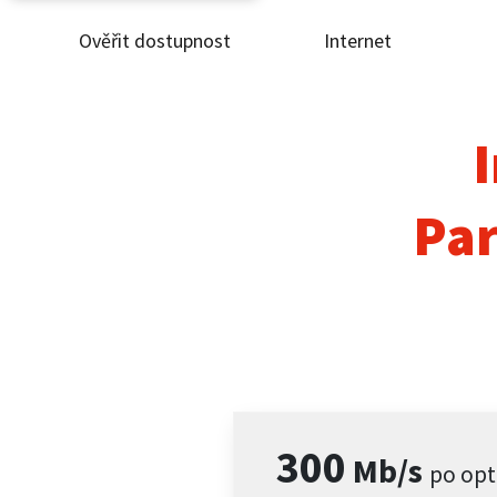
Ověřit dostupnost
Internet
Ověř
Inte
I
ČEZ
Par
Pod
Pro 
Kont
300
Mb/s
po opt