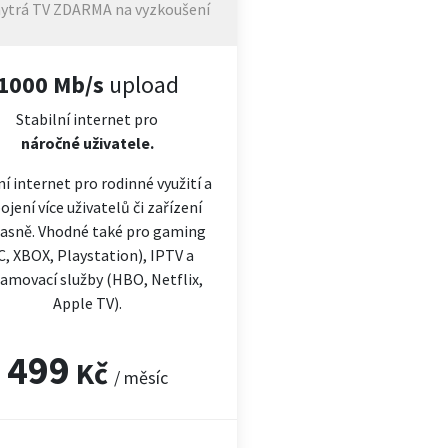
ytrá TV ZDARMA na vyzkoušení
1000 Mb/s
upload
Stabilní internet pro
náročné
uživatele.
ní internet pro rodinné využití a
ojení více uživatelů či zařízení
asně. Vhodné také pro gaming
C, XBOX, Playstation), IPTV a
amovací služby (HBO, Netflix,
Apple TV).
499
Kč
/ měsíc