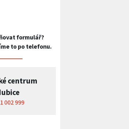
ňovat formulář?
íme to po telefonu.
ké centrum
dubice
1 002 999