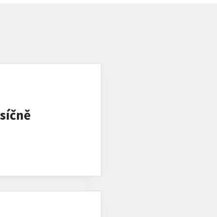
síčně