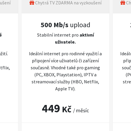
ušení
Chytrá TV ZDARMA na vyzkoušení
Ch
500 Mb/s
upload
é
Stabilní internet pro
aktivní
uživatele.
žití.
Ideální internet pro rodinné využití a
Ideál
připojení více uživatelů či zařízení
přip
flix,
současně. Vhodné také pro gaming
souč
(PC, XBOX, Playstation), IPTV a
(P
streamovací služby (HBO, Netflix,
stre
Apple TV).
449
Kč
/ měsíc