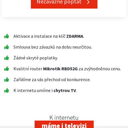
Nezávazně poptat
Aktivace a instalace na klíč
ZDARMA
.
Smlouva bez závazků na dobu neurčitou.
Žádné skryté poplatky.
Kvalitní router
Mikrotik RBD52G
za zvýhodněnou cenu.
Zařídíme za vás přechod od konkurence.
K internetu umíme i
chytrou TV
.
K internetu
máme i televizi