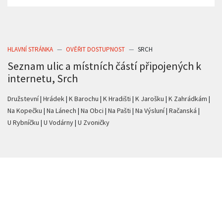
HLAVNÍ STRÁNKA
OVĚŘIT DOSTUPNOST
SRCH
Seznam ulic a místních částí připojených k
internetu, Srch
Družstevní
Hrádek
K Barochu
K Hradišti
K Jarošku
K Zahrádkám
Na Kopečku
Na Lánech
Na Obci
Na Pašti
Na Výsluní
Račanská
U Rybníčku
U Vodárny
U Zvoničky