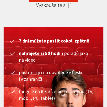
Vyzkoušejte si ji
7 dní můžete pustit cokoli zpětně
nahrajete si 50 hodin
pořadů jako
na video
pustíte si ji i na dovolené v Česku
i v zahraničí
funguje na 6 zařízeních najednou (TV,
mobil, PC, tablet)