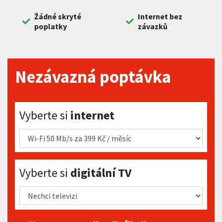
Žádné skryté
Internet bez
poplatky
závazků
Nezávazná poptávka
Vyberte si internet
Vyberte si
internet
Vyberte si digitální TV
Vyberte si
digitální TV