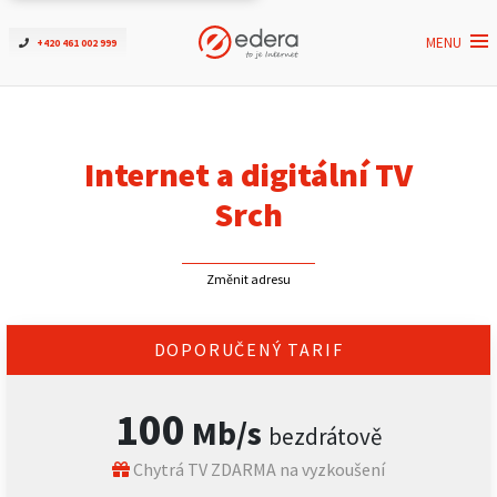
MENU
+420 461 002 999
Ověřit dostupnost
Internet
Internet a digitální TV
ČEZNET TV
Srch
Podpora
Změnit adresu
Pro firmy
DOPORUČENÝ TARIF
Kontakt
100
Mb/s
bezdrátově
Chytrá TV ZDARMA na vyzkoušení