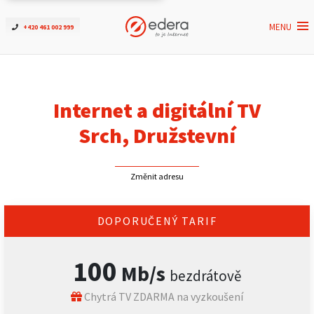
MENU
+420 461 002 999
Ověřit dostupnost
Internet
Internet a digitální TV
ČEZNET TV
Srch, Družstevní
Podpora
Změnit adresu
Pro firmy
DOPORUČENÝ TARIF
Kontakt
100
Mb/s
bezdrátově
Chytrá TV ZDARMA na vyzkoušení