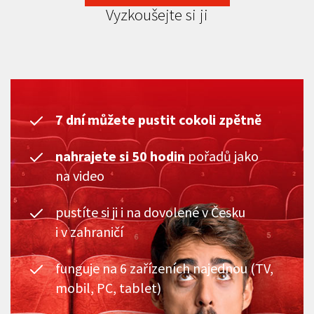
Vyzkoušejte si ji
7 dní můžete pustit cokoli zpětně
nahrajete si 50 hodin
pořadů jako
na video
pustíte si ji i na dovolené v Česku
i v zahraničí
funguje na 6 zařízeních najednou (TV,
mobil, PC, tablet)