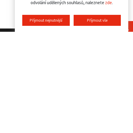
odvolání udělených souhlasů, naleznete
zde
.
Příjmout nejnutnější
Příjmout vše