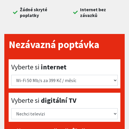
Žádné skryté
Internet bez
poplatky
závazků
Nezávazná poptávka
Vyberte si internet
Vyberte si
internet
Vyberte si digitální TV
Vyberte si
digitální TV