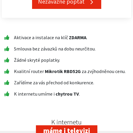
Nezávazně poptat
Aktivace a instalace na klíč
ZDARMA
.
Smlouva bez závazků na dobu neurčitou.
Žádné skryté poplatky.
Kvalitní router
Mikrotik RBD52G
za zvýhodněnou cenu.
Zařídíme za vás přechod od konkurence.
K internetu umíme i
chytrou TV
.
K internetu
máme i televizi