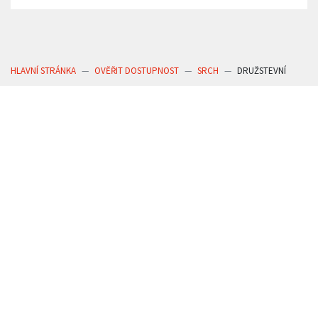
HLAVNÍ STRÁNKA
OVĚŘIT DOSTUPNOST
SRCH
DRUŽSTEVNÍ