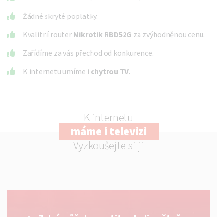
Žádné skryté poplatky.
Kvalitní router
Mikrotik RBD52G
za zvýhodněnou cenu.
Zařídíme za vás přechod od konkurence.
K internetu umíme i
chytrou TV
.
K internetu
máme i televizi
Vyzkoušejte si ji