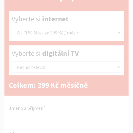
Vyberte si internet
Vyberte si
internet
Vyberte si digitální TV
Vyberte si
digitální TV
Celkem:
399
Kč měsíčně
Jméno a příjmení