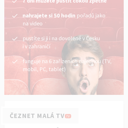
7 dní můžete pustit cokoli zpětně
nahrajete si 50 hodin
pořadů jako
na video
pustíte si ji i na dovolené v Česku
i v zahraničí
funguje na 6 zařízeních najednou (TV,
mobil, PC, tablet)
ČEZNET MALÁ TV
TV