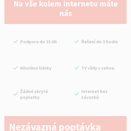
Na vše kolem internetu máte
nás
Podpora do 21:00
Řešení do 3 hodin
Mluvíme lidsky
TV vždy s sebou
Žádné skryté
Internet bez
poplatky
závazků
Nezávazná poptávka