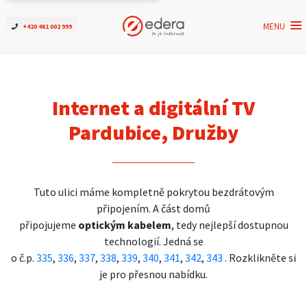
MENU
+420 461 002 999
Ověřit dostupnost
Internet
Internet a digitální TV
ČEZNET TV
Pardubice, Družby
Podpora
Tuto ulici máme kompletně pokrytou bezdrátovým
Pro firmy
připojením. A část domů
připojujeme
optickým kabelem
, tedy nejlepší dostupnou
Kontakt
technologií. Jedná se
o č.p.
335
,
336
,
337
,
338
,
339
,
340
,
341
,
342
,
343
. Rozklikněte si
je pro přesnou nabídku.