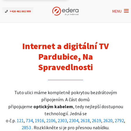
MENU
+420 461 002 999
Ověřit dostupnost
Internet
Internet a digitální TV
ČEZNET TV
Pardubice, Na
Spravedlnosti
Podpora
Pro firmy
Tuto ulici máme kompletně pokrytou bezdrátovým
připojením. A část domů
Kontakt
připojujeme
optickým kabelem
, tedy nejlepší dostupnou
technologií. Jedná se
o č.p.
121
,
734
,
1916
,
2106
,
2303
,
2304
,
2618
,
2619
,
2620
,
2792
,
2853
. Rozklikněte si je pro přesnou nabídku.