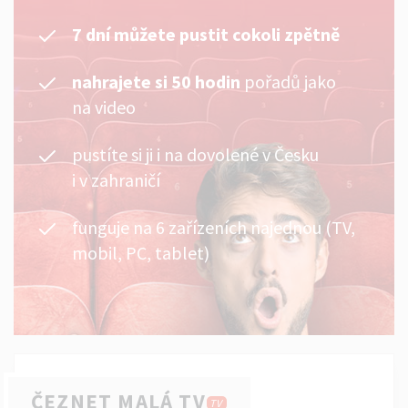
7 dní můžete pustit cokoli zpětně
nahrajete si 50 hodin
pořadů jako
na video
pustíte si ji i na dovolené v Česku
i v zahraničí
funguje na 6 zařízeních najednou (TV,
mobil, PC, tablet)
ČEZNET MALÁ TV
TV