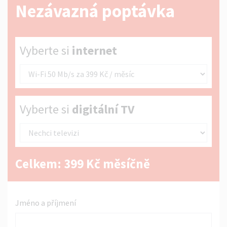
Nezávazná poptávka
Vyberte si internet
Vyberte si
internet
Vyberte si digitální TV
Vyberte si
digitální TV
Celkem:
399
Kč měsíčně
Jméno a příjmení