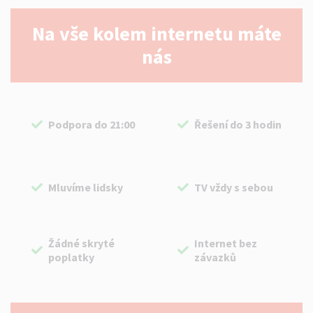
Na vše kolem internetu máte
nás
Podpora do 21:00
Řešení do 3 hodin
Mluvíme lidsky
TV vždy s sebou
Žádné skryté
Internet bez
poplatky
závazků