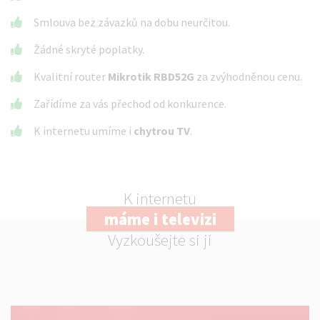
Smlouva bez závazků na dobu neurčitou.
Žádné skryté poplatky.
Kvalitní router
Mikrotik RBD52G
za zvýhodněnou cenu.
Zařídíme za vás přechod od konkurence.
K internetu umíme i
chytrou TV
.
K internetu
máme i televizi
Vyzkoušejte si ji