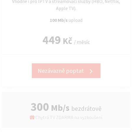
Vhodné i pro IPTV a streamovací služby (HBO, Netflix,
Apple TV).
100 Mb/s
upload
449
Kč
/ měsíc
Nezávazně poptat
300
Mb/s
bezdrátově
Chytrá TV ZDARMA na vyzkoušení