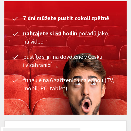
7 dní můžete pustit cokoli zpětně
nahrajete si 50 hodin
pořadů jako
na video
pustíte si ji i na dovolené v Česku
i v zahraničí
funguje na 6 zařízeních najednou (TV,
mobil, PC, tablet)