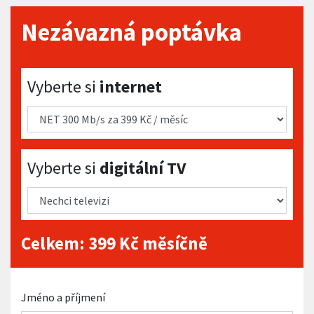
Nezávazná poptávka
Vyberte si internet
Vyberte si
internet
Vyberte si digitální TV
Vyberte si
digitální TV
Celkem:
399
Kč měsíčně
Jméno a příjmení