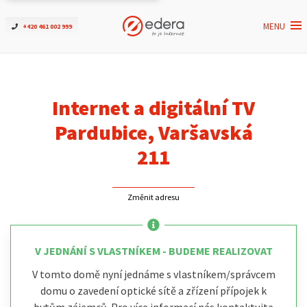
MENU
+420 461 002 999
Ověřit dostupnost
Internet
Internet a digitální TV
ČEZNET TV
Pardubice, Varšavská
211
Podpora
Změnit adresu
Pro firmy
Kontakt
V JEDNÁNÍ S VLASTNÍKEM - BUDEME REALIZOVAT
V tomto domě nyní jednáme s vlastníkem/správcem
domu o zavedení optické sítě a zřízení přípojek k